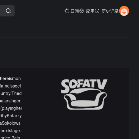
日间
应用
历史记录
Thereismon
fameissoel
ountry.Thed
ularsinger,
(playingher
edbyKatarzy
taSokolows
nextstage.
aprice.Bein