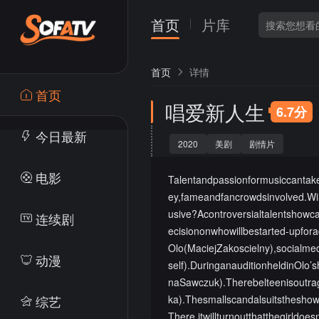
首页
片库
首页
详情
首页
唱爱新人生
6.7分
今日最新
2020
美剧
剧情片
电影
Talentandpassionformusiccantak
ey,fameandfancrowdsinvolved.Wil
usive?Acontroversialtalentshowc
连续剧
ecisiononwhowillbestarted-upfor
Olo(MaciejZakoscielny),socialm
动漫
self).DuringanauditionheldinOlo
naSawczuk).Therebelteenisoutra
综艺
ka).Thesmallscandalsuitsthesho
There,itwillturnoutthatthegirldo