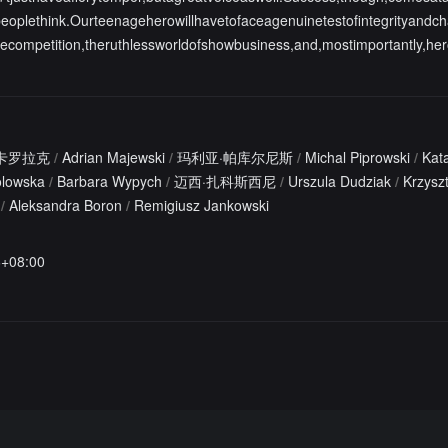
oplethink.Ourteenageherowillhavetofaceagenuinetestofintegrityandch
ecompetition,theruthlessworldofshowbusiness,and,mostimportantly,her
卡罗拉克
/
Adrian Majewski
/
玛利亚·帕库尔尼斯
/
Michal Piprowski
/
Kat
olowska
/
Barbara Wypych
/
迈西·扎科斯西尼
/
Urszula Dudziak
/
Krzyszt
/
Aleksandra Boron
/
Remigiusz Jankowski
6+08:00