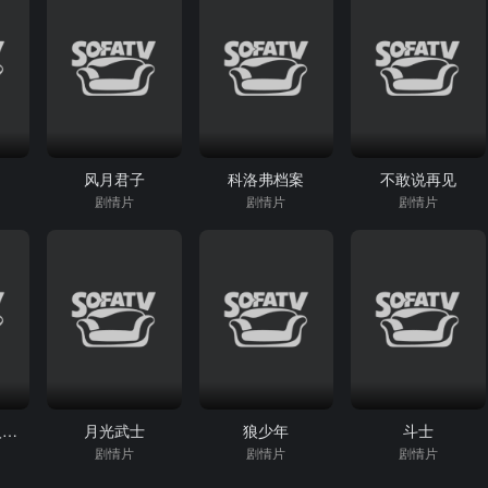
风月君子
科洛弗档案
不敢说再见
剧情片
剧情片
剧情片
你会带谁去无人岛？
月光武士
狼少年
斗士
剧情片
剧情片
剧情片