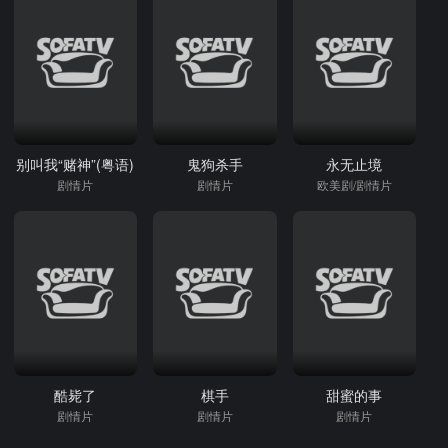
别叫我“赌神”(粤语)
鬼狗杀手
永无止境
剧情片
剧情片
欧美剧/剧情片
酷毙了
棋手
甜蜜的事
剧情片
剧情片
剧情片