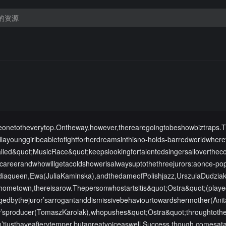
eonetotheverytop.Ontheway,however,therearegoingtobeshowbiztraps.
layounggirlbeabletofightforherdreamsinthisno-holds-barredworldwhere
alled&quot;MusicRace&quot;keepslookingfortalentedsingersalloverthec
acareerandwhowillgetacoldshowerisalwaysuptothethreejurors:aonce-pop
ediaqueen,Ewa(JuliaKaminska),andthedameofPolishjazz,UrszulaDudziak
’shometown,thereisarow.Thepersonwhostartsitis&quot;Ostra&quot;(play
gedbythejuror’sarrogantanddismissivebehaviourtowardshermother(Ani
w’sproducer(TomaszKarolak),whopushes&quot;Ostra&quot;throughtothe
esn’tjusthaveafierytemper,butagreatvoiceaswell.Success,though,comesat