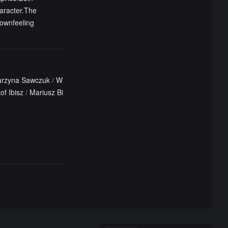
aracter.The
ownfeeling
arzyna Sawczuk
/
W
of Ibisz
/
Mariusz Bi