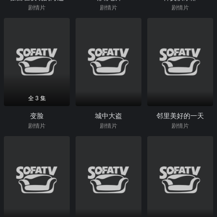
剧情片
剧情片
剧情片
全 3 集
变脸
城中大盗
邻里美好的一天
剧情片
剧情片
剧情片