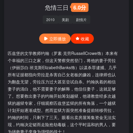
危情三日
6.0分
2010
美剧
剧情片
立即播放
收藏
匹兹堡的文学教师约翰（罗素·克劳RussellCrowe饰）本来有
个幸福的三口之家，但这天警察突然登门，将他的妻子劳拉
（伊丽莎白·班克斯ElizabethBanks饰）以谋杀罪逮捕。几乎
所有证据都指向劳拉是杀害自己女老板的嫌凶，连律师也认
为翻盘无望，劳拉压力过大甚至尝试自杀。约翰执着的相信
妻子的清白，他不需要妻子的解释，他信任妻子，这就足够
了。想要救出妻子的约翰开始筹划越狱，他请教曾经多次越
狱的越狱专家，仔细观察匹兹堡监狱的所有角落，一个越狱
计划开始逐渐成型。然而监狱方面突然准备提前转移劳拉，
约翰的时间，只剩下了三天。眼看出卖房屋筹集资金无法实
现，约翰决定铤而走险抢劫毒贩，这个平时温和的男人，要
为拯救妻子变身为强悍的战士！