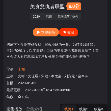
美食复仇者联盟
6.0分
2020
韩剧
韩国综艺
/
选秀
立即播放
收藏
把剩下的食物变成食材，拯救地球的一餐。为打造以环保为
主题的0餐厅，以零浪费为目标的美食复仇者联盟集结了！首
次会议大厨们就出现了意见分歧？他们能否顺利解决？
导演：
未知
主演：
文彬
/
文佳煐
/
宋勋
/
奉太奎
/
刘方元
/
金奉洙
首播：
2020-01-01
最后更新：
2026-07-19T18:47:35+08:00
集数：
全 6 集
选集播放
分集介绍
线路1
线路2
线路3