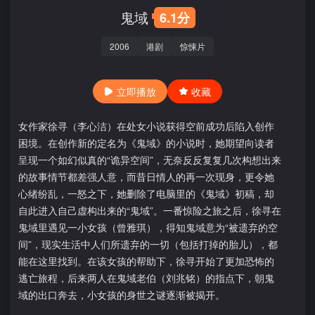
鬼域
6.1分
2006
港剧
惊悚片
立即播放
收藏
女作家徐寻（李心洁）在处女小说获得空前成功后陷入创作
困境。在创作新的定名为《鬼域》的小说时，她期望向读者
呈现一个如幻似真的“诡异空间”，无奈反反复复几次构想出来
的故事情节都差强人意，而昔日情人的再一次现身，更令她
心绪纷乱，一怒之下，她删除了电脑里的《鬼域》初稿，却
自此进入自己虚构出来的“鬼域”。一番惊险之旅之后，徐寻在
鬼域里遇见一小女孩（曾雅琪），得知鬼域意为“被遗弃的空
间”，现实生活中人们所遗弃的一切（包括打掉的胎儿），都
能在这里找到。在该女孩的帮助下，徐寻开始了更加恐怖的
逃亡旅程，后来两人在鬼域老伯（刘兆铭）的指点下，朝鬼
域的出口奔去，小女孩的身世之谜逐渐被揭开。