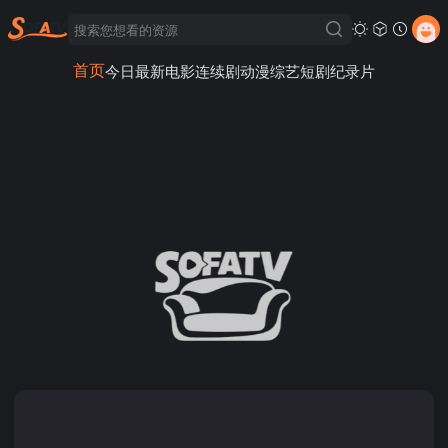
首页
今日最新
电影
连续剧
动漫
综艺
短剧
纪录片