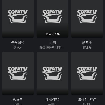
更新至 4 集
午夜凶铃
伊甸
黑匣子
惊悚片
热血/惊悚片/日本动漫
惊悚片
恐怖角
毛骨悚然
潜伏5：红门
惊悚片
惊悚片
惊悚片