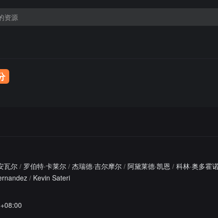
0分
安瓦尔
/
罗伯特·卡莱尔
/
杰瑞德·吉尔摩尔
/
阿黛莱德·凯恩
/
科林·奥多霍
Fernandez
/
Kevin Sateri
4+08:00