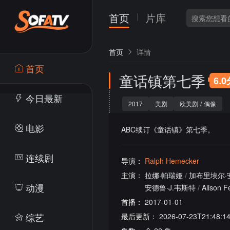
首页
片库
首页
详情
首页
童话镇第七季
6.
今日最新
2017
美剧
欧美剧
/
偶像
电影
ABC续订《童话镇》第七季。
连续剧
导演：
Ralph Hemecker
主演：
拉娜·帕瑞娅
/
加布里埃尔·
动漫
安德鲁·J.韦斯特
/
Alison 
首播：
2017-01-01
综艺
最后更新：
2026-07-23T21:48:1