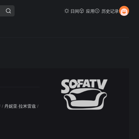
日间
应用
历史记录
诺
/
丹妮亚·拉米雷兹
/