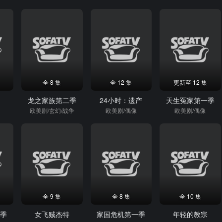
全 8 集
全 12 集
更新至 12 集
龙之家族第二季
24小时：遗产
天生冤家第一季
欧美剧/玄幻/战争
欧美剧/偶像
欧美剧/偶像
全 9 集
全 8 集
全 10 集
一季
女飞贼杰特
家国危机第一季
年轻的教宗