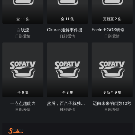
全 11 集
全 11 集
更新至 2 集
白线流
Okura~难解事件搜查~
EoctorEGGS研修医・蚁原凉平
日剧/爱情
日剧/爱情
日剧/爱情
全 9 集
全 8 集
更新至 9 集
一点点超能力
然后，百合子就独自一人了
迈向未来的倒数10秒
日剧/爱情
日剧/爱情
日剧/爱情