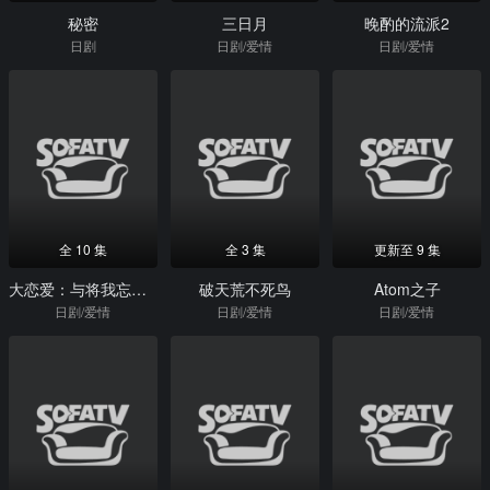
秘密
三日月
晚酌的流派2
日剧
日剧/爱情
日剧/爱情
全 10 集
全 3 集
更新至 9 集
大恋爱：与将我忘记的你
破天荒不死鸟
Atom之子
日剧/爱情
日剧/爱情
日剧/爱情