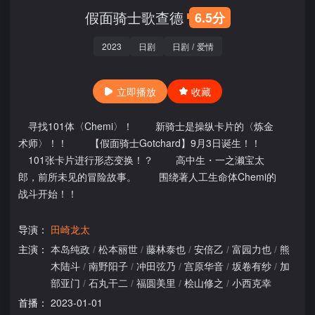
假面骑士歌查德
6.5分
2023
日剧
日剧
/
爱情
立即播放
收藏
寻找101体〈Chemi〉！ 新骑士是操纵卡片的〈炼金
术师〉！！ 【假面骑士Gotchard】9月3日诞生！！
101张卡片进行形态变换！？ 高中生・一之濑宝太
郎，前所未见的冒险故事。 围绕著人工生命体Chemi的
战斗开始！！
导演：
田崎龙太
主演：
本岛纯政
/
松本丽世
/
藤林泰也
/
安倍乙
/
富园力也
/
熊
木陆斗
/
南野阳子
/
冲田弦乃
/
宫原华音
/
坂卷有纱
/
加
部亚门
/
石丸干二
/
福圆美里
/
桧山修之
/
小西克幸
首播：
2023-01-01