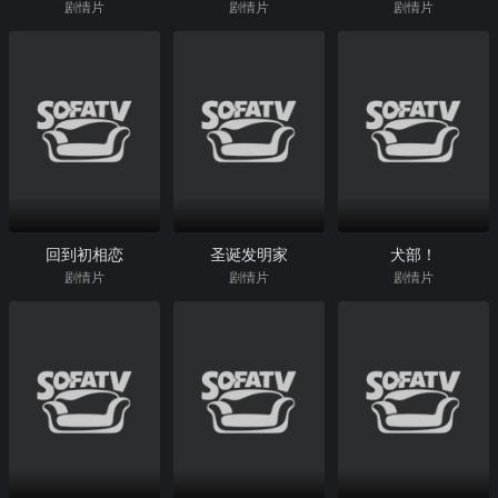
剧情片
剧情片
剧情片
回到初相恋
圣诞发明家
犬部！
剧情片
剧情片
剧情片