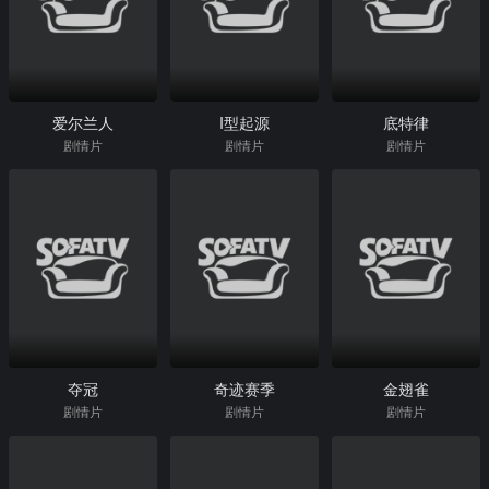
爱尔兰人
I型起源
底特律
剧情片
剧情片
剧情片
夺冠
奇迹赛季
金翅雀
剧情片
剧情片
剧情片