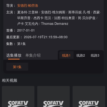
导演：
安德烈·帕劳洛
主演：
夏洛特·兰普林
/
安德烈·维尔姆斯
/
斯蒂芬妮·凡·维
/
西蒙·
毕斯乔普
/
杰西卡·范汉
/
法图·特拉奥雷
/
简·贝尔萨兹
/
卢卡·艾瓦伦内
/
Thomas Demarez
首播：
2017-01-01
最后更新：
2026-07-19T21:15:59+08:00
集数：
第1集
选集播放
单集介绍
线路1
线路2
线路3
第1集
相关视频