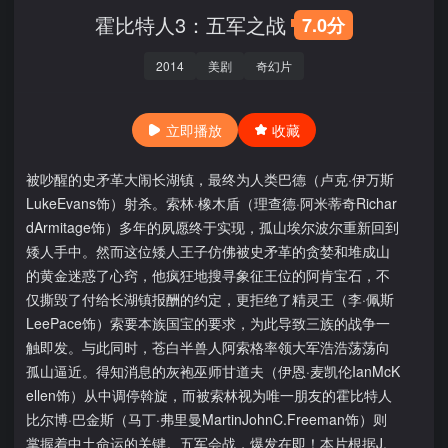
霍比特人3：五军之战
7.0分
2014
美剧
奇幻片
立即播放
收藏
被吵醒的史矛革大闹长湖镇，最终为人类巴德（卢克·伊万斯
LukeEvans饰）射杀。索林·橡木盾（理查德·阿米蒂奇Richar
dArmitage饰）多年的夙愿终于实现，孤山埃尔波尔重新回到
矮人手中。然而这位矮人王子仿佛被史矛革的贪婪和堆成山
的黄金迷惑了心窍，他疯狂地搜寻象征王位的阿肯宝石，不
仅撕毁了付给长湖镇报酬的约定，更拒绝了精灵王（李·佩斯
LeePace饰）索要本族国宝的要求，为此导致三族的战争一
触即发。与此同时，苍白半兽人阿索格率领大军浩浩荡荡向
孤山逼近。得知消息的灰袍巫师甘道夫（伊恩·麦凯伦IanMcK
ellen饰）从中调停斡旋，而被索林视为唯一朋友的霍比特人
比尔博·巴金斯（马丁·弗里曼MartinJohnC.Freeman饰）则
掌握着中土命运的关键。五军会战，爆发在即！本片根据J.