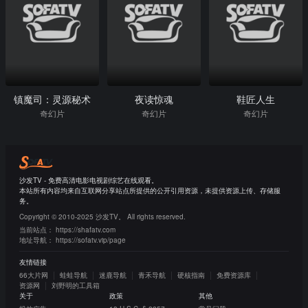
镇魔司：灵源秘术
夜读惊魂
鞋匠人生
奇幻片
奇幻片
奇幻片
沙发TV - 免费高清电影电视剧综艺在线观看。
本站所有内容均来自互联网分享站点所提供的公开引用资源，未提供资源上传、存储服
务。
Copyright © 2010-2025 沙发TV。 All rights reserved.
当前站点：
https://shafatv.com
地址导航：
https://sofatv.vip/page
友情链接
66大片网
蛙蛙导航
迷鹿导航
青禾导航
硬核指南
免费资源库
资源网
刘野明的工具箱
关于
政策
其他