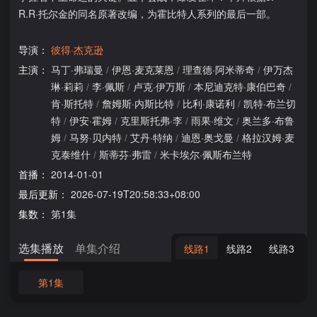
R.R·托尔金的同名原著改编，为霍比特人系列的最后一部。
导演：
彼得·杰克逊
主演：
马丁·弗瑞曼
/
伊恩·麦克莱恩
/
理查德·阿米蒂奇
/
伊万杰
琳·莉莉
/
李·佩斯
/
卢克·伊万斯
/
本尼迪克特·康伯巴奇
/
肯·斯托特
/
詹姆斯·内斯比特
/
比利·康诺利
/
凯特·布兰切
特
/
伊安·霍姆
/
克里斯托弗·李
/
雨果·维文
/
奥兰多·布鲁
姆
/
马努·贝内特
/
艾丹·特纳
/
迪恩·奥戈曼
/
格拉汉姆·麦
克泰维什
/
斯蒂芬·弗雷
/
米卡埃尔·佩斯布兰特
首播：
2014-01-01
最后更新：
2026-07-19T20:58:33+08:00
集数：
第1集
选集播放
单集介绍
线路1
线路2
线路3
第1集