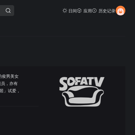
日间
应用
历史记录
的俊男美女
演员，亦有
居」试爱，