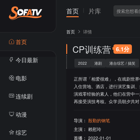
首页
片库
首页
详情
首页
CP训练营
6.1分
今日最新
2022
港剧
港台综艺
/
搞笑
电影
正所谓「相爱很难」，在戏剧世界
入住营地、酒店，进行演艺集训、
演戏零经验的素人，他们在营中一
连续剧
再接受演技考核。众学员朝夕共对
动漫
导演：
殷勤的钢笔
主演：
赖慰玲
综艺
首播：
2022-01-01