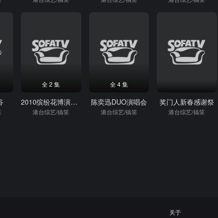
全 2 集
全 4 集
谷
2010缤纷花博演唱会
陈奕迅DUO演唱会
奖门人新春感谢祭
笑
港台综艺/搞笑
港台综艺/搞笑
港台综艺/搞笑
关于