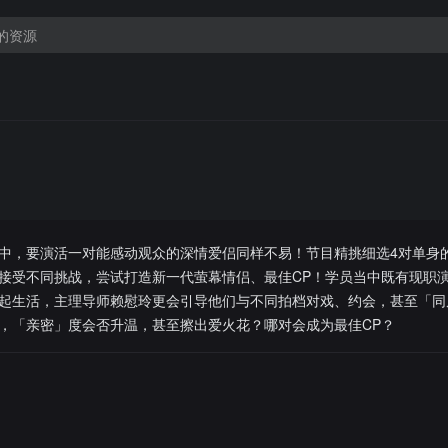
中，要演活一对能感动观众的深情爱侣同样不易！节目精挑细选4对单身
接受不同挑战，尝试打造新一代萤幕情侣、最佳CP！学员当中既有现职
起生活，主理导师赖慰玲更会引导他们与不同拍档对戏、约会，甚至「同
，「亲密」度会否升温，甚至擦出爱火花？哪对会成为最佳CP？