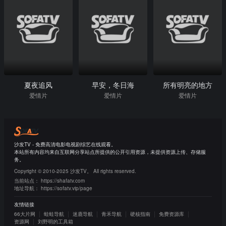
夏夜追风
早安，冬日海
所有明亮的地方
爱情片
爱情片
爱情片
沙发TV - 免费高清电影电视剧综艺在线观看。
本站所有内容均来自互联网分享站点所提供的公开引用资源，未提供资源上传、存储服
务。
Copyright © 2010-2025 沙发TV。 All rights reserved.
当前站点：
https://shafatv.com
地址导航：
https://sofatv.vip/page
友情链接
66大片网
蛙蛙导航
迷鹿导航
青禾导航
硬核指南
免费资源库
资源网
刘野明的工具箱