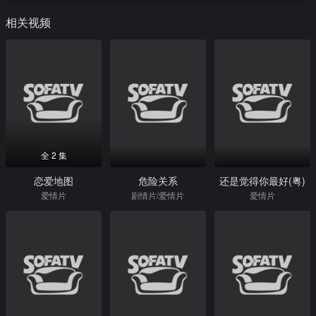
相关视频
全 2 集
恋爱地图
危险关系
还是觉得你最好(粤)
爱情片
剧情片/爱情片
爱情片