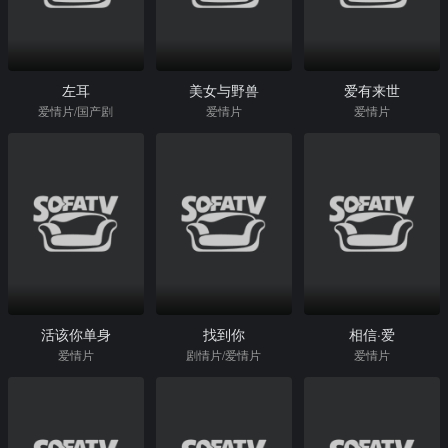
左耳
美女与野兽
爱有来世
爱情片/国产剧
爱情片
爱情片
活该你单身
找到你
相信·爱
爱情片
剧情片/爱情片
爱情片