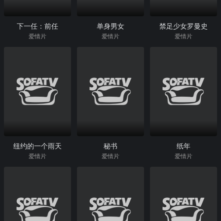
下一任：前任
单身男女
禁足少女罗曼史
爱情片
爱情片
爱情片
纽约的一个雨天
秘书
纸年
爱情片
爱情片
爱情片