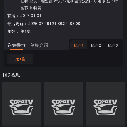
伯特·席安
/
理查德·希夫
/
梅尔·温宁汉姆
/
莎姬·贝兹
/
特
丽莎·贝特曼
首播：
2017-01-01
最后更新：
2026-07-19T21:38:24+08:00
集数：
第1集
选集播放
单集介绍
线路1
线路2
线路3
第1集
相关视频