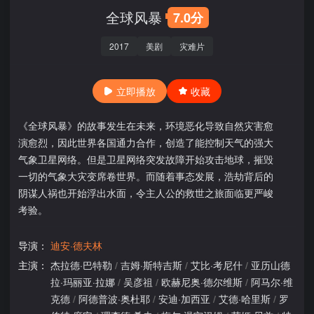
全球风暴
7.0分
2017
美剧
灾难片
立即播放
收藏
《全球风暴》的故事发生在未来，环境恶化导致自然灾害愈
演愈烈，因此世界各国通力合作，创造了能控制天气的强大
气象卫星网络。但是卫星网络突发故障开始攻击地球，摧毁
一切的气象大灾变席卷世界。而随着事态发展，浩劫背后的
阴谋人祸也开始浮出水面，令主人公的救世之旅面临更严峻
考验。
导演：
迪安·德夫林
主演：
杰拉德·巴特勒
/
吉姆·斯特吉斯
/
艾比·考尼什
/
亚历山德
拉·玛丽亚·拉娜
/
吴彦祖
/
欧赫尼奥·德尔维斯
/
阿马尔·维
克德
/
阿德普波·奥杜耶
/
安迪·加西亚
/
艾德·哈里斯
/
罗