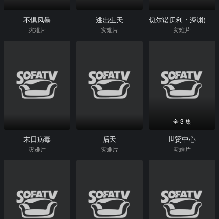
不惧风暴
逃出生天
切尔诺贝利：深渊(删减版)
灾难片
灾难片
灾难片
全 3 集
末日病毒
后天
世贸中心
灾难片
灾难片
灾难片