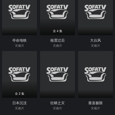
全 4 集
夺命地铁
核震过后
大台风
灾难片
灾难片
灾难片
全 2 集
日本沉没
狂蟒之灾
垂直极限
灾难片
灾难片
灾难片