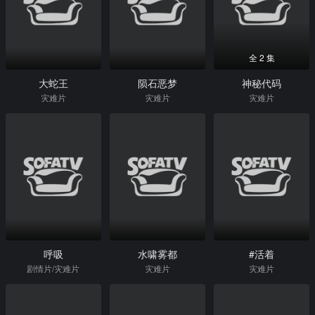
全 2 集
大蛇王
陨石恶梦
神秘代码
灾难片
灾难片
灾难片
呼吸
水啸雾都
#活着
剧情片/灾难片
灾难片
灾难片