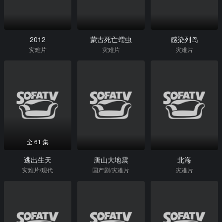
2012
蒙古死亡蠕虫
感染列岛
灾难片
灾难片
灾难片
全 61 集
逃出生天
唐山大地震
北海
灾难片/现代
国产剧/灾难片
灾难片