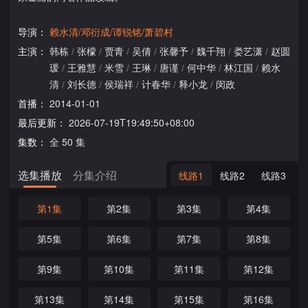
导演：
赖水清/邓衍成/谭锐铭/萧碧村
主演：
韩栋
/
张檬
/
贾青
/
吴倩
/
张馨予
/
魏千翔
/
娄艺潇
/
赵圆
瑗
/
王雅慧
/
米雪
/
王琳
/
唐谨
/
何中华
/
林江国
/
赖水
清
/
刘长德
/
侯瑞祥
/
计春华
/
释小龙
/
闵政
首播：
2014-01-01
最后更新：
2026-07-19T19:49:50+08:00
集数：
全 50 集
选集播放
分集介绍
线路1
线路2
线路3
第1集
第2集
第3集
第4集
第5集
第6集
第7集
第8集
第9集
第10集
第11集
第12集
第13集
第14集
第15集
第16集