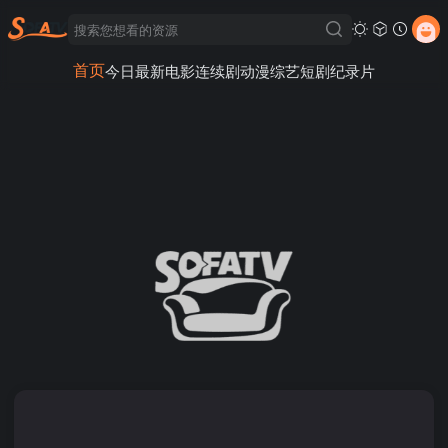
首页
今日最新
电影
连续剧
动漫
综艺
短剧
纪录片