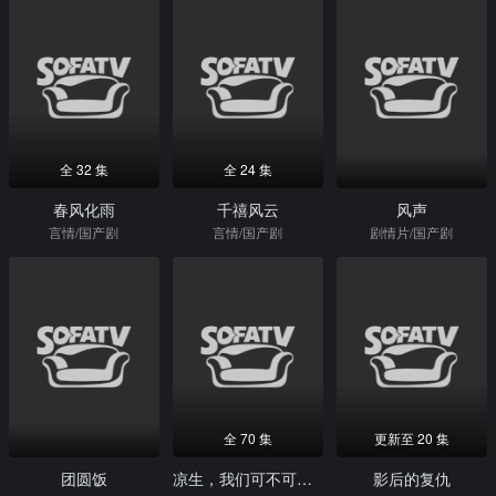
全 32 集
全 24 集
春风化雨
千禧风云
风声
言情/国产剧
言情/国产剧
剧情片/国产剧
全 70 集
更新至 20 集
团圆饭
凉生，我们可不可以不忧伤
影后的复仇