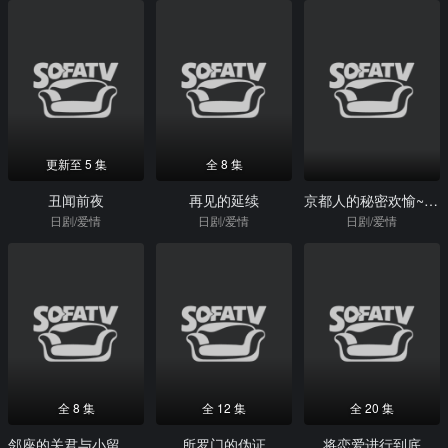
更新至 5 集
全 8 集
丑闻前夜
再见的延续
京都人的秘密欢愉~BLUE修业中~燃情之秋~
日剧/爱情
日剧/爱情
日剧/爱情
全 8 集
全 12 集
全 20 集
邻座的关君与小留美的现象
所罗门的伪证
将恋爱进行到底