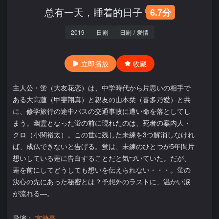
总有一天，睡着的日子
6.7分
2019
日剧
日剧
/
爱情
立即播放
收藏
主人公・蛍（大友花恋）は、中学時代から片思いの相手で
ある大高蓮（甲斐翔真）と親友の山本栞（喜多乃愛）と共
に、修学旅行の途中バスの交通事故に遭い命を落としてし
まう。幽霊となった蛍の前に現れたのは、死者の案内人・
クロ（小関裕太）。この世に残した未練を3つ解消しなけれ
ば、成仏できないと告げる。蛍は、未練のひとつが5年間片
想いしている蓮に告白することだと気づいていた。だが、
蓮を前にしてどうしても想いを伝えられない・・・。蛍の
決心の先にあった秘密とは？予想外のラストに、温かい涙
が流れる―。
导演：
宫胁亮