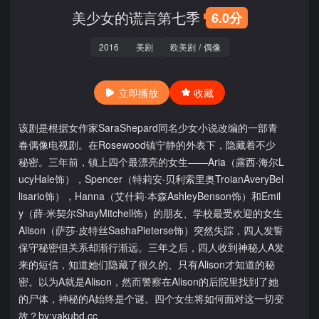
美少女的谎言第七季
6.0分
2016
美剧
欧美剧
/
偶像
立即播放
收藏
该剧是根据女作家SaraShepard同名少女小说改编的一部青
春偶像电视剧。在Rosewood镇宁静的外表下，隐藏着不少
秘密。三年前，镇上四个最漂亮的女生——Aria（露西·海尔L
ucyHale饰），Spencer（特莉安·贝利索里奥TroianAveryBel
lisario饰），Hanna（艾什莉·本森AshleyBenson饰）和Emil
y（薛·米契尔ShayMitchell饰）的朋友、学校最受欢迎的女生
Alison（萨莎·皮特丝SashaPieterse饰）突然失踪，四人发誓
保守秘密但关系却渐行渐远。三年之后，四人收到神秘人A发
来的短信，知道她们隐藏了很久的、只有Alison才知道的秘
密。以为A就是Alison，然而警察在Alison的后院里找到了她
的尸体，神秘的A始终是个谜。四个女生将如何面对这一切变
故？by:yakubd.cc