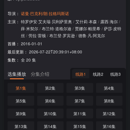
导演：
诺曼·巴克利/朗·拉格玛斯诺
主演：
特罗伊安·艾夫瑞·贝利萨里奥
/
艾什莉·本森
/
露西·海尔
/
薛·米契尔
/
布兰特·道格尔迪
/
贾娜尔·帕里希
/
萨莎·皮特
丝
/
劳拉·雷顿
/
布兰登·罗宾逊
/
德鲁·凡·阿克尔
首播：
2016-01-01
最后更新：
2026-07-22T20:39:01+08:00
集数：
全 20 集
选集播放
分集介绍
线路1
线路2
线路3
第1集
第2集
第3集
第4集
第5集
第6集
第7集
第8集
第9集
第10集
第11集
第12集
第13集
第14集
第15集
第16集