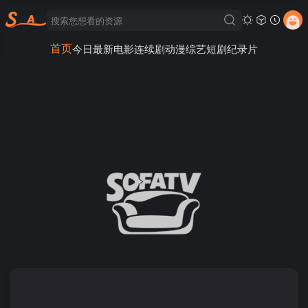
首页
今日最新
电影
连续剧
动漫
综艺
短剧
纪录片