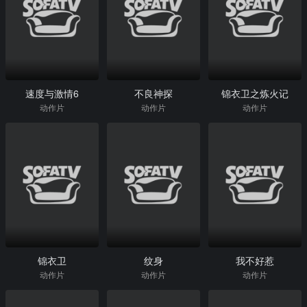
速度与激情6
不良神探
锦衣卫之炼火记
动作片
动作片
动作片
锦衣卫
纹身
我不好惹
动作片
动作片
动作片