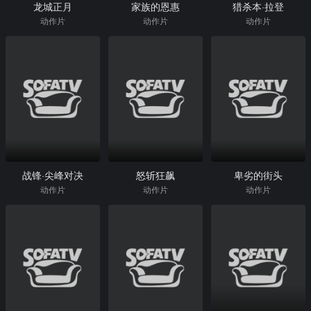
龙城正月
家族的恩惠
猎杀本·拉登
动作片
动作片
动作片
战锋·尖峰对决
怒斩狂飙
卑劣的街头
动作片
动作片
动作片