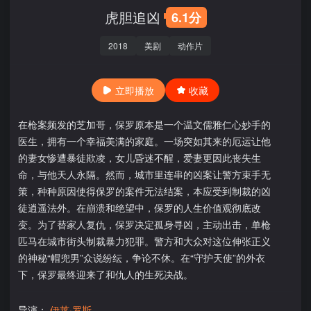
虎胆追凶
6.1分
2018
美剧
动作片
立即播放
收藏
在枪案频发的芝加哥，保罗原本是一个温文儒雅仁心妙手的
医生，拥有一个幸福美满的家庭。一场突如其来的厄运让他
的妻女惨遭暴徒欺凌，女儿昏迷不醒，爱妻更因此丧失生
命，与他天人永隔。然而，城市里连串的凶案让警方束手无
策，种种原因使得保罗的案件无法结案，本应受到制裁的凶
徒逍遥法外。在崩溃和绝望中，保罗的人生价值观彻底改
变。为了替家人复仇，保罗决定孤身寻凶，主动出击，单枪
匹马在城市街头制裁暴力犯罪。警方和大众对这位伸张正义
的神秘“帽兜男”众说纷纭，争论不休。在“守护天使”的外衣
下，保罗最终迎来了和仇人的生死决战。
导演：
伊莱·罗斯