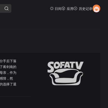
日间
应用
历史记录
分手后下落
了蒋剑南的
母亲，作为
感情，然
的选择了退