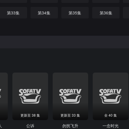
第33集
第34集
第35集
第36集
更新至 38 集
更新至 33 集
全 40 集
人
公诉
勿扰飞升
一念时光