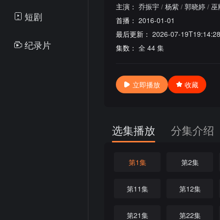
主演：
乔振宇
/
杨紫
/
郭晓婷
/
巫
短剧
首播：
2016-01-01
最后更新：
2026-07-19T19:14:2
纪录片
集数：
全 44 集
立即播放
收藏
选集播放
分集介绍
第1集
第2集
第11集
第12集
第21集
第22集