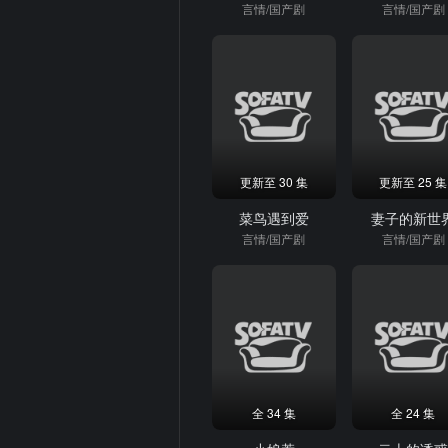
言情/国产剧
言情/国产剧
更新至 30 集
更新至 25 集
菜鸟遇到爱
妻子的新世
言情/国产剧
言情/国产剧
全 34 集
全 24 集