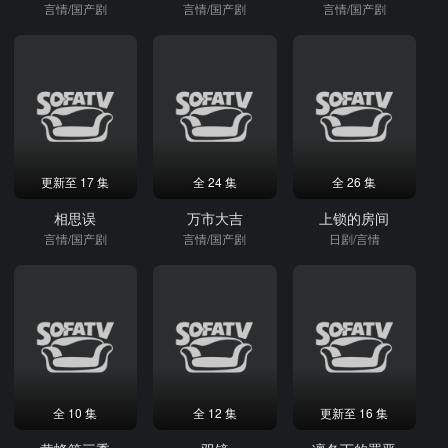
言情/国产剧
言情/国产剧
言情/国产剧
更新至 17 集
全 24 集
全 26 集
相思误
万市大吉
上锁的房间
言情/国产剧
言情/国产剧
日剧/言情
全 10 集
全 12 集
更新至 16 集