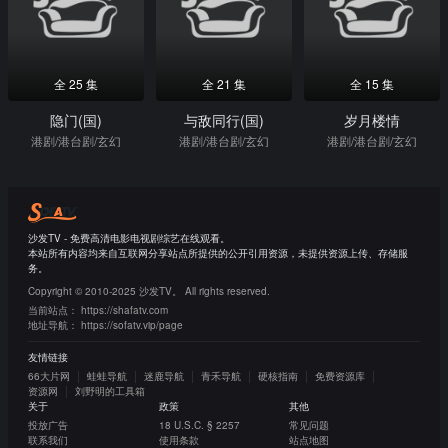
全 25 集
全 21 集
全 15 集
隐门(国)
与敌同行(国)
岁月楼情
港剧/港台剧/玄幻
港剧/港台剧/玄幻
港剧/港台剧/玄幻
沙发TV - 免费高清电影电视剧综艺在线观看。
本站所有内容均来自互联网分享站点所提供的公开引用资源，未提供资源上传、存储服
务。
Copyright © 2010-2025 沙发TV。 All rights reserved.
当前站点：
https://shafatv.com
地址导航：
https://sofatv.vip/page
友情链接
66大片网
蛙蛙导航
迷鹿导航
青禾导航
硬核指南
免费资源库
资源网
刘野明的工具箱
关于
政策
其他
投放广告
18 U.S.C. § 2257
常见问题
联系我们
使用条款
站点地图