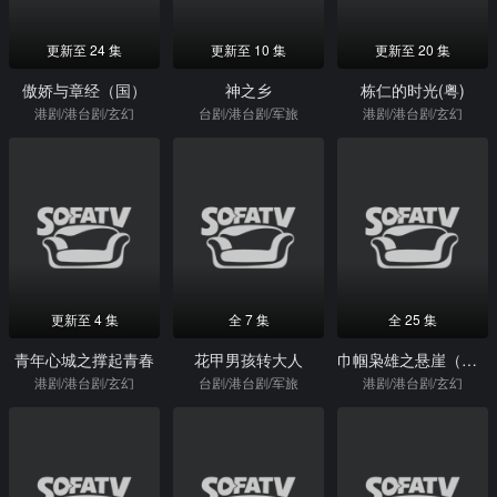
更新至 24 集
更新至 10 集
更新至 20 集
傲娇与章经（国）
神之乡
栋仁的时光(粤)
港剧/港台剧/玄幻
台剧/港台剧/军旅
港剧/港台剧/玄幻
更新至 4 集
全 7 集
全 25 集
青年心城之撑起青春
花甲男孩转大人
巾帼枭雄之悬崖（粤）
港剧/港台剧/玄幻
台剧/港台剧/军旅
港剧/港台剧/玄幻