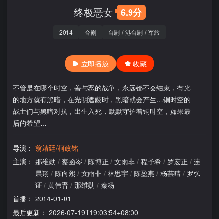
终极恶女
6.9分
2014
台剧
台剧
/
港台剧
/
军旅
立即播放
收藏
不管是在哪个时空，善与恶的战争，永远都不会结束，有光
的地方就有黑暗，在光明遮蔽时，黑暗就会产生…铜时空的
战士们与黑暗对抗，出生入死，默默守护着铜时空，如果最
后的希望…
导演：
翁靖廷/柯政铭
主演：
那维勋
/
蔡函岑
/
陈博正
/
文雨非
/
程予希
/
罗宏正
/
连
晨翔
/
陈向熙
/
文雨非
/
林思宇
/
陈盈燕
/
杨芸晴
/
罗弘
证
/
黄伟晋
/
那维勋
/
秦杨
首播：
2014-01-01
最后更新：
2026-07-19T19:03:54+08:00