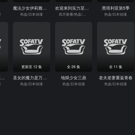
魔法少女伊莉雅第一季
欢迎来到实力至上主义教室第4季
黑塔利亚第5季
漫
热血/日本动漫
四月新番/热血/日本动漫
热血/日本动漫
更新至 12 集
全 26 集
全 11 集
热带雨林的爆笑生活豪华篇
圣女的魔力是万能的
地狱少女三鼎
老夫老妻重返青春
漫
热血/日本动漫
热血/日本动漫
热血/日本动漫