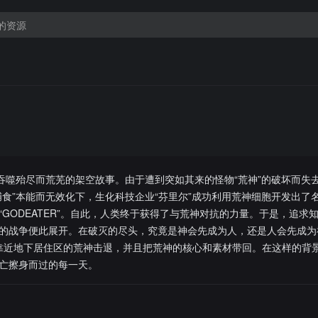
”吞噬殆尽而荒芜的架空故事。由于遭到突如其来的怪物“荒神”的破坏而失
食”本能而无效化下，生化科技企业“芬里尔”成功利用荒神细胞开发出了名
GODEATER”。自此，人类终于获得了与荒神对抗的力量。于是，追求
的战争便此展开。在破灭的尽头，究竟是神会先成为人，还是人会先成为
是把靠近地下居住区的荒神击退，并且把荒神的核心和素材带回。在这样的背
亡擦身而过的每一天。