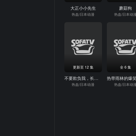
大正小小先生
蘑菇狗
热血/日本动漫
热血/日本动
更新至 12 集
全 6 集
不要欺负我，长瀞同学第二季
热血/日本动漫
热血/日本动