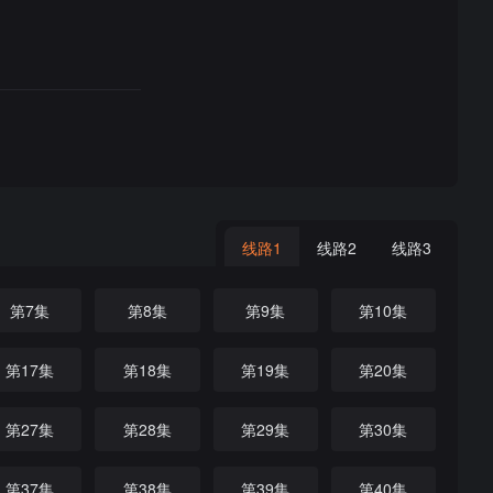
线路1
线路2
线路3
第7集
第8集
第9集
第10集
第17集
第18集
第19集
第20集
第27集
第28集
第29集
第30集
第37集
第38集
第39集
第40集