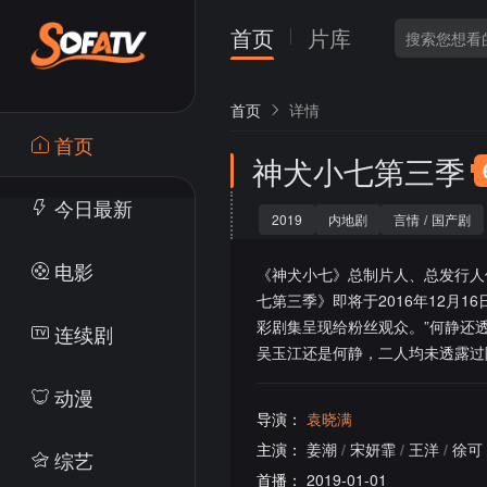
首页
片库
首页
详情
首页
神犬小七第三季
今日最新
2019
内地剧
言情
/
国产剧
电影
《神犬小七》总制片人、总发行人
七第三季》即将于2016年12月
彩剧集呈现给粉丝观众。”何静还
连续剧
吴玉江还是何静，二人均未透露过
动漫
导演：
袁晓满
主演：
姜潮
/
宋妍霏
/
王洋
/
徐可
综艺
首播：
2019-01-01