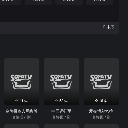
排序
全 41 集
全 52 集
全 16 集
金牌投资人网络版
中国远征军
爱在博尔塔拉
言情/国产剧
言情/国产剧
言情/国产剧