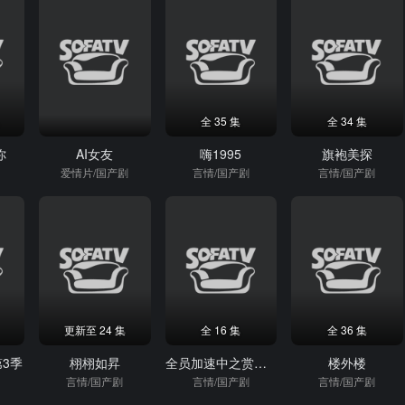
全 35 集
全 34 集
你
AI女友
嗨1995
旗袍美探
爱情片/国产剧
言情/国产剧
言情/国产剧
更新至 24 集
全 16 集
全 36 集
3季
栩栩如昇
全员加速中之赏金猎人
楼外楼
言情/国产剧
言情/国产剧
言情/国产剧