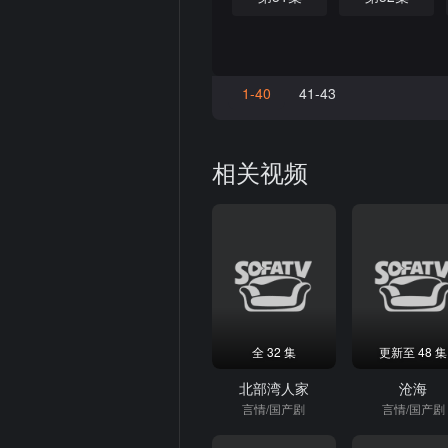
1-40
41-43
相关视频
全 32 集
更新至 48 集
北部湾人家
沧海
言情/国产剧
言情/国产剧