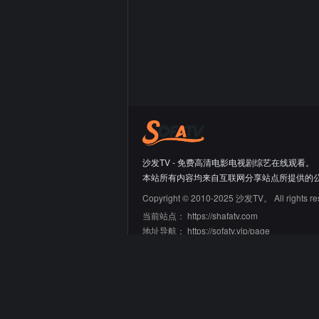
沙发TV - 免费高清电影电视剧综艺在线观看。
本站所有内容均来自互联网分享站点所提供的
Copyright © 2010-2025 沙发TV。 All rights re
当前站点：
https://shafatv.com
地址导航：
https://sofatv.vip/page
友情链接
66大片网
蛙蛙导航
迷鹿导航
青禾导航
刘野明的工具箱