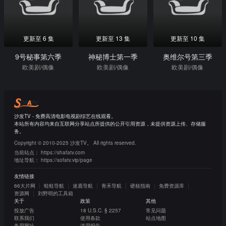
更新至 6 集
更新至 13 集
更新至 10 集
9号秘事第六季
神秘博士第一季
奥维尔号第三季
欧美剧/偶像
欧美剧/偶像
欧美剧/偶像
沙发TV - 免费高清电影电视剧综艺在线观看。
本站所有内容均来自互联网分享站点所提供的公开引用资源，未提供资源上传、存储服
务。
Copyright © 2010-2025 沙发TV。 All rights reserved.
当前站点：
https://shafatv.com
地址导航：
https://sofatv.vip/page
友情链接
66大片网
蛙蛙导航
迷鹿导航
青禾导航
硬核指南
免费资源库
资源网
刘野明的工具箱
关于
政策
其他
投放广告
18 U.S.C. § 2257
常见问题
联系我们
使用条款
站点地图
备用网址
滥用报告