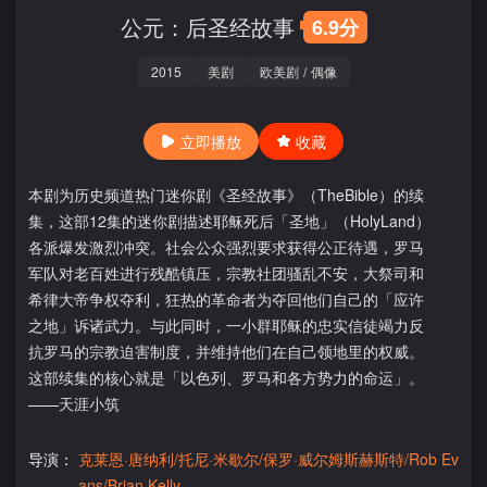
公元：后圣经故事
6.9分
2015
美剧
欧美剧
/
偶像
立即播放
收藏
本剧为历史频道热门迷你剧《圣经故事》（TheBible）的续
集，这部12集的迷你剧描述耶稣死后「圣地」（HolyLand）
各派爆发激烈冲突。社会公众强烈要求获得公正待遇，罗马
军队对老百姓进行残酷镇压，宗教社团骚乱不安，大祭司和
希律大帝争权夺利，狂热的革命者为夺回他们自己的「应许
之地」诉诸武力。与此同时，一小群耶稣的忠实信徒竭力反
抗罗马的宗教迫害制度，并维持他们在自己领地里的权威。
这部续集的核心就是「以色列、罗马和各方势力的命运」。
——天涯小筑
导演：
克莱恩·唐纳利/托尼·米歇尔/保罗·威尔姆斯赫斯特/Rob Ev
ans/Brian Kelly