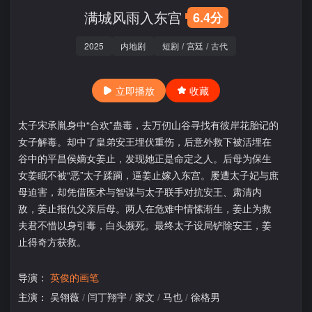
满城风雨入东宫
6.4分
2025
内地剧
短剧
/
宫廷
/
古代
立即播放
收藏
太子宋承胤身中“合欢”蛊毒，去万仞山谷寻找有彼岸花胎记的
女子解毒。却中了皇弟安王埋伏重伤，后意外救下被活埋在
谷中的平昌侯嫡女姜止，发现她正是命定之人。后母为保生
女姜眠不被“恶”太子蹂躏，逼姜止嫁入东宫。屡遭太子妃与庶
母迫害，却凭借医术与智谋与太子联手对抗安王、肃清内
敌，姜止报仇父亲后母。两人在危难中情愫渐生，姜止为救
夫君不惜以身引毒，白头濒死。最终太子设局铲除安王，姜
止得奇方获救。
导演：
英俊的画笔
主演：
吴翎薇
/
闫丁翔宇
/
家文
/
马也
/
徐格男