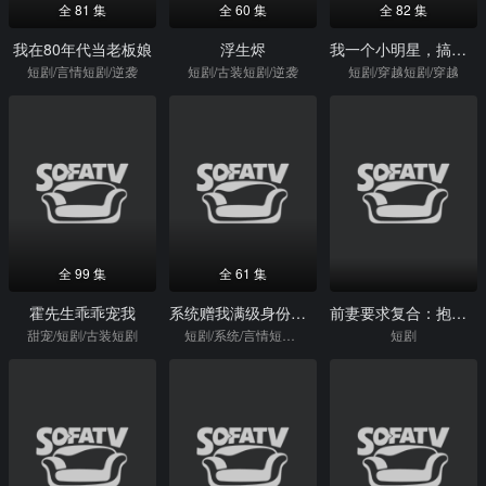
全 81 集
全 60 集
全 82 集
我在80年代当老板娘
浮生烬
我一个小明星，搞点副业合理吧
短剧/言情短剧/逆袭
短剧/古装短剧/逆袭
短剧/穿越短剧/穿越
全 99 集
全 61 集
霍先生乖乖宠我
系统赠我满级身份卡：专治不服
前妻要求复合：抱歉，没空
甜宠/短剧/古装短剧
短剧/系统/言情短剧/逆袭
短剧