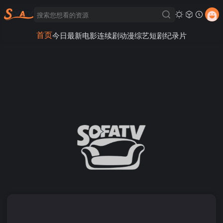
首页
今日最新
电影
连续剧
动漫
综艺
短剧
纪录片