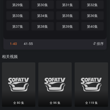
第29集
第30集
第31集
第32集
第33集
第34集
第35集
第36集
第37集
第38集
第39集
第40集
1-40
41-55
排序
相关视频
全 80 集
全 96 集
全 119 集