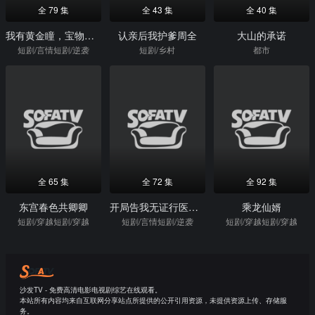
全 79 集
全 43 集
全 40 集
我有黄金瞳，宝物美女来相送
认亲后我护爹周全
大山的承诺
短剧/言情短剧/逆袭
短剧/乡村
都市
全 65 集
全 72 集
全 92 集
东宫春色共卿卿
开局告我无证行医，我当兽医你哭什么
乘龙仙婿
短剧/穿越短剧/穿越
短剧/言情短剧/逆袭
短剧/穿越短剧/穿越
沙发TV - 免费高清电影电视剧综艺在线观看。
本站所有内容均来自互联网分享站点所提供的公开引用资源，未提供资源上传、存储服
务。