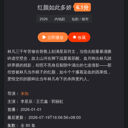
红颜如此多娇
6.1分
2026
内地剧
短剧
/
都市
立即播放
收藏
林凡三千年苦修在骨骼上刻满星辰符文，当指尖能量暴涌撕
碎虚空壁垒，故土山河在脚下战栗着苏醒。血月映出林凡踏
碎界膜的残影，却照不亮身后裂隙中涌出的七道倩影——那
些曾被林凡当作棋子的红颜，如今个个攥着染血的因果线，
爱恨交织的眼眸比当年林凡布下的杀阵更灼人。
导演：
未知
主演：
李星辰
/
王艺鑫
/
郭丽虹
首播：
2026-01-01
最后更新：
2026-07-19T16:06:56+08:00
集数：
全 80 集