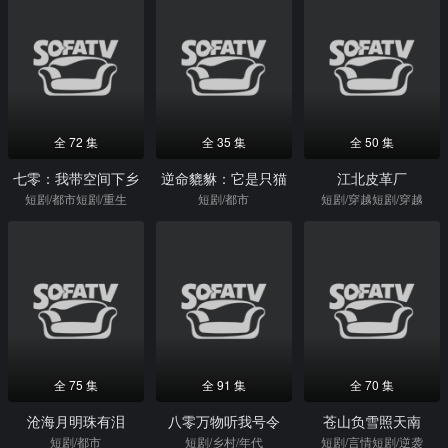
全 72 集
全 35 集
全 50 集
七零：我带空间下乡
逆命貔貅：它是只猫
江北皮革厂
短剧/都市短剧/重生
短剧/都市
短剧/穿越短剧/穿越
全 75 集
全 91 集
全 70 集
沧海月明珠有泪
八零万物听我号令
苍山负雪照天南
短剧/都市
短剧/乡村/年代
短剧/言情短剧/逆袭