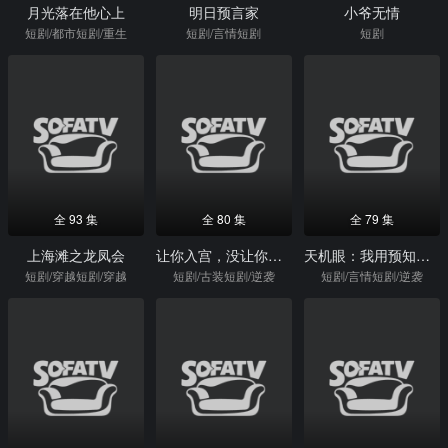
月光落在他心上
明日预言家
小爷无情
短剧/都市短剧/重生
短剧/言情短剧
短剧
全 93 集
全 80 集
全 79 集
上海滩之龙凤会
让你入宫，没让你权倾天下啊
天机眼：我用预知救下校花，逆袭全校
短剧/穿越短剧/穿越
短剧/古装短剧/逆袭
短剧/言情短剧/逆袭