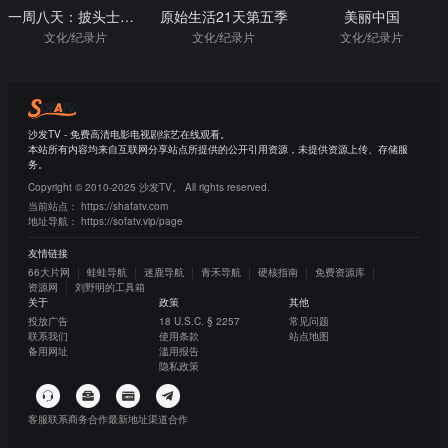
一周八天：披头士的巡演时代
原始生活21天第五季
美丽中国
文化/纪录片
文化/纪录片
文化/纪录片
沙发TV - 免费高清电影电视剧综艺在线观看。
本站所有内容均来自互联网分享站点所提供的公开引用资源，未提供资源上传、存储服
务。
Copyright © 2010-2025 沙发TV。 All rights reserved.
当前站点：
https://shafatv.com
地址导航：
https://sofatv.vip/page
友情链接
66大片网
蛙蛙导航
迷鹿导航
青禾导航
硬核指南
免费资源库
资源网
刘野明的工具箱
关于
政策
其他
投放广告
18 U.S.C. § 2257
常见问题
联系我们
使用条款
站点地图
备用网址
滥用报告
隐私政策
客服联系
商务合作
最新地址
渠道合作