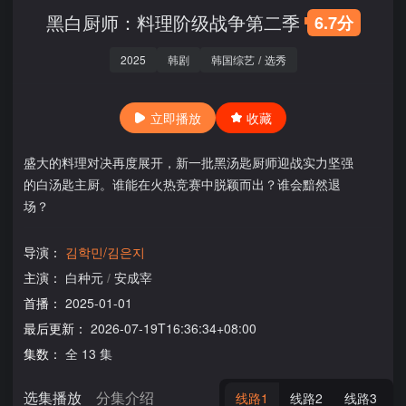
黑白厨师：料理阶级战争第二季
6.7分
2025
韩剧
韩国综艺
/
选秀
立即播放
收藏
盛大的料理对决再度展开，新一批黑汤匙厨师迎战实力坚强
的白汤匙主厨。谁能在火热竞赛中脱颖而出？谁会黯然退
场？
导演：
김학민/김은지
主演：
白种元
/
安成宰
首播：
2025-01-01
最后更新：
2026-07-19T16:36:34+08:00
集数：
全 13 集
选集播放
分集介绍
线路1
线路2
线路3