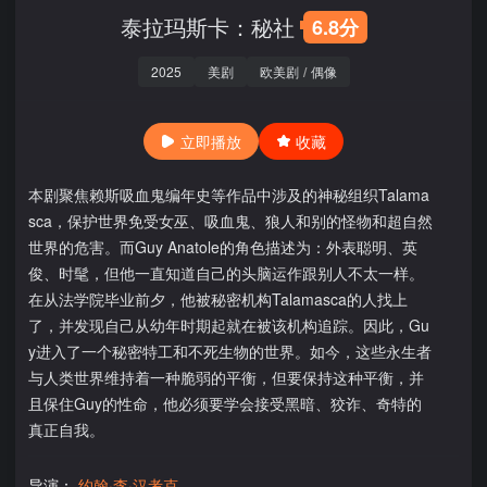
泰拉玛斯卡：秘社
6.8分
2025
美剧
欧美剧
/
偶像
立即播放
收藏
本剧聚焦赖斯吸血鬼编年史等作品中涉及的神秘组织Talama
sca，保护世界免受女巫、吸血鬼、狼人和别的怪物和超自然
世界的危害。而Guy Anatole的角色描述为：外表聪明、英
俊、时髦，但他一直知道自己的头脑运作跟别人不太一样。
在从法学院毕业前夕，他被秘密机构Talamasca的人找上
了，并发现自己从幼年时期起就在被该机构追踪。因此，Gu
y进入了一个秘密特工和不死生物的世界。如今，这些永生者
与人类世界维持着一种脆弱的平衡，但要保持这种平衡，并
且保住Guy的性命，他必须要学会接受黑暗、狡诈、奇特的
真正自我。
导演：
约翰·李·汉考克