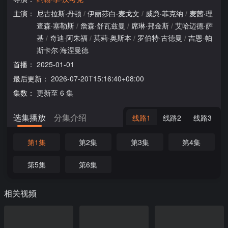
主演：
尼古拉斯·丹顿
/
伊丽莎白·麦戈文
/
威廉·菲克纳
/
麦茜·理
查森·塞勒斯
/
詹森·舒瓦兹曼
/
席琳·邦金斯
/
艾哈迈德·萨
基
/
奇迪·阿朱福
/
莫莉·奥斯本
/
罗伯特·古德曼
/
吉恩-帕
斯卡尔·海涅曼德
首播：
2025-01-01
最后更新：
2026-07-20T15:16:40+08:00
集数：
更新至 6 集
选集播放
分集介绍
线路1
线路2
线路3
第1集
第2集
第3集
第4集
第5集
第6集
相关视频