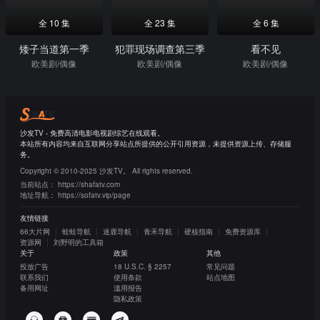
全 10 集
全 23 集
全 6 集
矮子当道第一季
犯罪现场调查第三季
看不见
欧美剧/偶像
欧美剧/偶像
欧美剧/偶像
沙发TV - 免费高清电影电视剧综艺在线观看。
本站所有内容均来自互联网分享站点所提供的公开引用资源，未提供资源上传、存储服
务。
Copyright © 2010-2025 沙发TV。 All rights reserved.
当前站点：
https://shafatv.com
地址导航：
https://sofatv.vip/page
友情链接
66大片网
蛙蛙导航
迷鹿导航
青禾导航
硬核指南
免费资源库
资源网
刘野明的工具箱
关于
政策
其他
投放广告
18 U.S.C. § 2257
常见问题
联系我们
使用条款
站点地图
备用网址
滥用报告
隐私政策