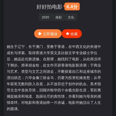
好好拍电影
6.4分
2020
港剧
文化
立即播放
收藏
她生于辽宁，长于澳门，受教于香港，在中西文化的夹缝中
成长与求索。取得香港大学英文及比较文学专业硕士学位
后，她远赴伦敦进修。在那裡，她找到了电影，从此再没停
下脚步。师承胡金铨，处女作开辟香港电影新浪潮；于商业
与艺术、类型与文艺之间游走，不断探索自己和这座城市的
漂泊状态；六夺金像三斩金马，仍要为投资犯难发愁；从早
年获奖无数到跌入谷底，从不放弃忠于创作的机会。美术指
导文念中首执导筒，回顾许鞍华四十余载光影生涯，零距离
捕捉她亲和地道、急躁论尽的真性情，亦看到她与母亲的感
情牵绊。对电影和香港始终一片赤诚，电影伴她活出了人生
的圆满。