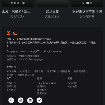
更新至 3 集
全 18 集
余波：珠峰和尼泊尔大地震
武汉日夜
欢迎来到雷克斯汉姆
文化/纪录片
文化/纪录片
文化/纪录片
沙发TV - 免费高清电影电视剧综艺在线观看。
本站所有内容均来自互联网分享站点所提供的公开引用资源，未提供资源上传、存储服
务。
Copyright © 2010-2025 沙发TV。 All rights reserved.
当前站点：
https://shafatv.com
地址导航：
https://sofatv.vip/page
友情链接
66大片网
蛙蛙导航
迷鹿导航
青禾导航
硬核指南
免费资源库
资源网
刘野明的工具箱
关于
政策
其他
投放广告
18 U.S.C. § 2257
常见问题
联系我们
使用条款
站点地图
备用网址
滥用报告
隐私政策