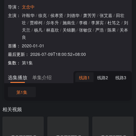
导演：
文念中
主演：
许鞍华
/
徐克
/
侯孝贤
/
刘德华
/
萧芳芳
/
张艾嘉
/
田壮
壮
/
贾樟柯
/
尔冬升
/
施南生
/
李樯
/
李屏宾
/
杜笃之
/
刘
天兰
/
杨凡
/
林嘉欣
/
关锦鹏
/
张敏仪
/
严浩
/
陈果
/
关本
良
首播：
2020-01-01
最后更新：
2026-07-09T18:00:52+08:00
集数：
第1集
选集播放
单集介绍
线路1
线路2
线路3
第1集
相关视频