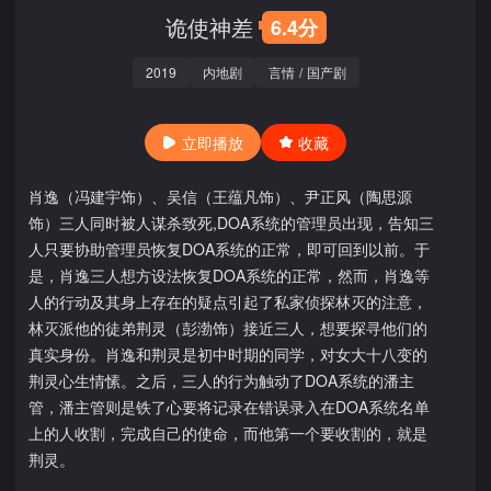
诡使神差
6.4分
2019
内地剧
言情
/
国产剧
立即播放
收藏
肖逸（冯建宇饰）、吴信（王蕴凡饰）、尹正风（陶思源
饰）三人同时被人谋杀致死,DOA系统的管理员出现，告知三
人只要协助管理员恢复DOA系统的正常，即可回到以前。于
是，肖逸三人想方设法恢复DOA系统的正常，然而，肖逸等
人的行动及其身上存在的疑点引起了私家侦探林灭的注意，
林灭派他的徒弟荆灵（彭渤饰）接近三人，想要探寻他们的
真实身份。肖逸和荆灵是初中时期的同学，对女大十八变的
荆灵心生情愫。之后，三人的行为触动了DOA系统的潘主
管，潘主管则是铁了心要将记录在错误录入在DOA系统名单
上的人收割，完成自己的使命，而他第一个要收割的，就是
荆灵。