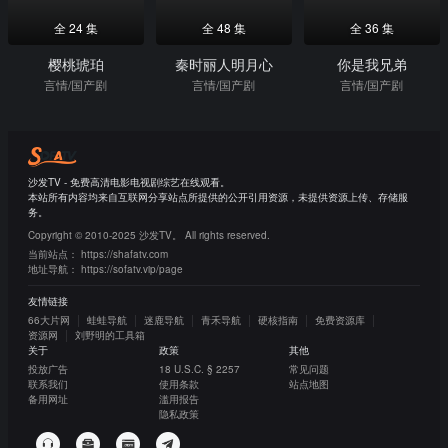
全 24 集
全 48 集
全 36 集
樱桃琥珀
秦时丽人明月心
你是我兄弟
言情/国产剧
言情/国产剧
言情/国产剧
沙发TV - 免费高清电影电视剧综艺在线观看。
本站所有内容均来自互联网分享站点所提供的公开引用资源，未提供资源上传、存储服
务。
Copyright © 2010-2025 沙发TV。 All rights reserved.
当前站点：
https://shafatv.com
地址导航：
https://sofatv.vip/page
友情链接
66大片网
蛙蛙导航
迷鹿导航
青禾导航
硬核指南
免费资源库
资源网
刘野明的工具箱
关于
政策
其他
投放广告
18 U.S.C. § 2257
常见问题
联系我们
使用条款
站点地图
备用网址
滥用报告
隐私政策