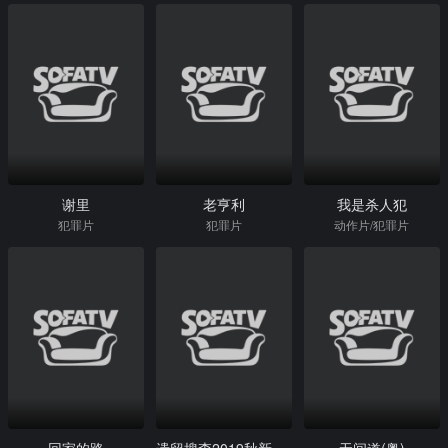
谢里
老亨利
我是杀人犯
犯罪片
犯罪片
动作片/犯罪片
回家的路
遗留搜查2019秋新作SP1
无间道(粤)