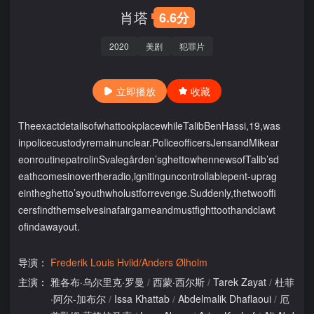
肖塔
6.6分
2020
美剧
犯罪片
立即播放
收藏
TheexactdetailsofwhattookplacewhileTalibBenHassi,19,was
inpolicecustodyremainunclear.PoliceofficersJensandMikear
eonroutinepatrolinSvalegården’sghettowhennewsofTalib’sd
eathcomesinovertheradio,ignitinguncontrollablepent-uprag
eintheghetto’syouthwholustforrevenge.Suddenly,thetwooffi
cersfindthemselvesinafairgameandmustfighttoothandclawt
ofindawayout.
导演：
Frederik Louis Hviid/Anders Ølholm
主演：
雅各布·乌尔里克·罗曼
/
西蒙·西尔斯
/
Tarek Zayat
/
杜菲
·阿尔-加布尔
/
Issa Khattab
/
Abdelmalik Dhaflaoui
/
厄