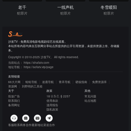
老千
一线声机
冬雪暖阳
犯罪片
犯罪片
犯罪片
沙发TV - 免费高清电影电视剧综艺在线观看。
本站所有内容均来自互联网分享站点所提供的公开引用资源，未提供资源上传、存储服
务。
Copyright © 2010-2025 沙发TV。 All rights reserved.
当前站点：
https://shafatv.com
地址导航：
https://sofatv.vip/page
友情链接
66大片网
蛙蛙导航
迷鹿导航
青禾导航
硬核指南
免费资源库
资源网
刘野明的工具箱
关于
政策
其他
投放广告
18 U.S.C. § 2257
常见问题
联系我们
使用条款
站点地图
备用网址
滥用报告
隐私政策
客服联系
商务合作
最新地址
渠道合作