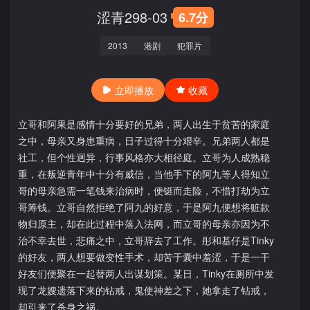
涩青298-03
6.7分
2013
港剧
犯罪片
立即播放
收藏
立哥和阿果是感情十分要好的兄弟，两人出生于贫苦的家庭
之中，母亲又身患重病，日子过得十分艰辛。兄弟两人都是
社工，但个性迥异，行事风格亦大相径庭。立哥为人成熟稳
重，在叛逆青年中十分有威信，当他手下的阿九等人得知立
哥的母亲急需一笔钱来治病时，便铤而走险，不惜打劫为立
哥筹钱。立哥自然拒绝了阿九的好意，于是阿九便想将赃款
物归原主，却在此过程中落入法网，而立哥的母亲亦因为不
治不幸去世，悲痛之中，立哥辞去了工作。彤和基仔是Tinky
的好友，两人想要做变性手术，却苦于囊中羞涩，于是一干
好友们便聚在一起替两人出谋划策。某日，Tinky在厕所中发
现了龙嫂遗落下来的钻戒，鬼使神差之下，她拿走了钻戒，
却引来了杀身之祸。