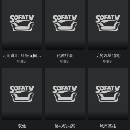
无间道3：终极无间(粤)
伦敦往事
反贪风暴4(国)
犯罪片
犯罪片
犯罪片
双煞
洛杉矶劫案
城市英雄