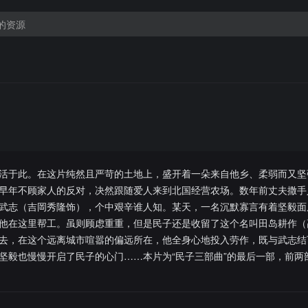
活于此。在这片纯然且严苛的土地上，盛开着一朵来自他乡、柔弱而又坚
早年不顾家人的反对，决然跟随爱人来到北国经营农场。数年前丈夫撒手
武志（吉岡秀隆饰），个中艰辛谁人知。某天，一名沉默寡言有着坚毅面
他在这里帮工。虽则顾虑重重，但是民子还是收留了这个名叫田岛耕作（
去，在这个远离城市喧嚣的偏远所在，他全身心地投入劳作，既与武志结
坚毅也慢慢开启了民子的心门……本片为“民子三部曲”的最后一部，前两