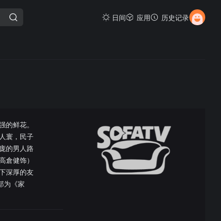
日间
应用
历史记录
强的鲜花。
人寰，民子
庞的男人路
高倉健饰）
下深厚的友
部为《家