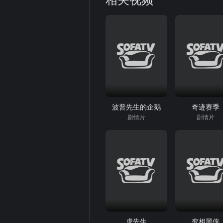
波普先生的企鹅
奇迹赛季
剧情片
剧情片
虎先生
变相黑侠