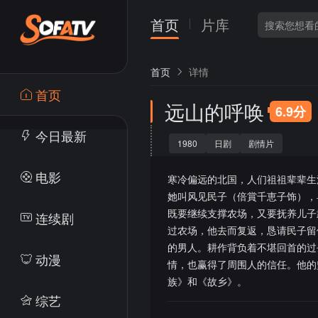
首页
片库
首页
详情
首页
远山的呼唤
6.9分
今日最新
1980
日剧
剧情片
电影
寒冷偏远的北国，人们祖祖辈辈生
她叫风见民子（倍賞千恵子饰），
既要继续支撑农场，又要抚养儿子
连续剧
过农场，他去而复返，恳请民子留
的男人。耕作背负着不堪回首的过
动漫
情，也赢得了周围人的信任。他的
族》和《故乡》。
综艺