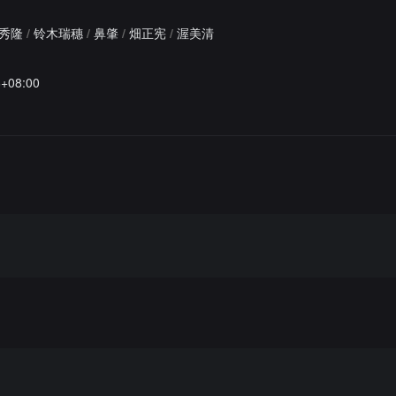
秀隆
/
铃木瑞穗
/
鼻肇
/
畑正宪
/
渥美清
6+08:00