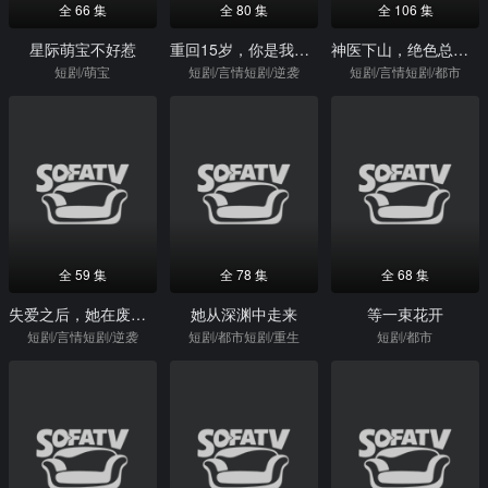
全 66 集
全 80 集
全 106 集
星际萌宝不好惹
重回15岁，你是我的光芒万丈
神医下山，绝色总裁赖上我！
短剧/萌宝
短剧/言情短剧/逆袭
短剧/言情短剧/都市
全 59 集
全 78 集
全 68 集
失爱之后，她在废品堆里重构人生
她从深渊中走来
等一束花开
短剧/言情短剧/逆袭
短剧/都市短剧/重生
短剧/都市