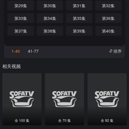
第29集
第30集
第31集
第32集
第33集
第34集
第35集
第36集
第37集
第38集
第39集
第40集
1-40
41-77
排序
相关视频
全 100 集
全 70 集
全 92 集