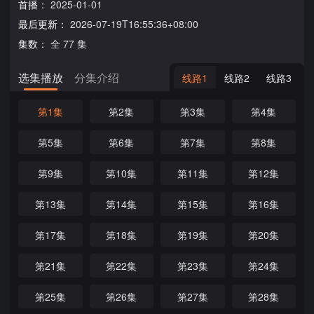
首播：
2025-01-01
最后更新：
2026-07-19T16:55:36+08:00
集数：
全 77 集
选集播放
分集介绍
线路1
线路2
线路3
第1集
第2集
第3集
第4集
第5集
第6集
第7集
第8集
第9集
第10集
第11集
第12集
第13集
第14集
第15集
第16集
第17集
第18集
第19集
第20集
第21集
第22集
第23集
第24集
第25集
第26集
第27集
第28集