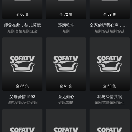
全 66 集
全 72 集
全 59 集
师父在此，徒儿莫慌
郎朗乾坤
全家偷听我心声，我替凡人逆天改命
短剧/言情短剧/逆袭
短剧
短剧/穿越短剧/穿越
全 86 集
全 61 集
全 60 集
父母爱情1993
医见倾心
我与深情共眠
虐恋/短剧/奇幻短剧
短剧/职场
短剧/言情短剧/重生