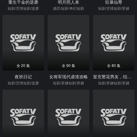
重生千金的逆袭
明月照人来
狂暴仙尊
短剧/言情短剧/逆袭
虐恋/短剧/奇幻短剧
短剧/言情短剧/穿越
全 20 集
全 90 集
全 80 集
夜班日记
女将军现代虐渣攻略
冒充警花男友，结果假戏真做了
短剧/言情短剧/逆袭
短剧/穿越短剧/穿越
短剧/穿越短剧/穿越