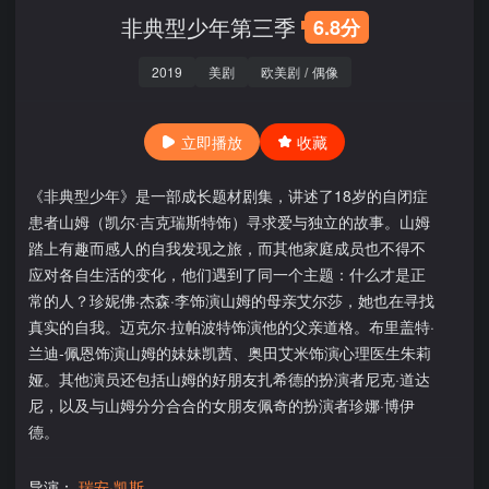
非典型少年第三季
6.8分
2019
美剧
欧美剧
/
偶像
立即播放
收藏
《非典型少年》是一部成长题材剧集，讲述了18岁的自闭症
患者山姆（凯尔·吉克瑞斯特饰）寻求爱与独立的故事。山姆
踏上有趣而感人的自我发现之旅，而其他家庭成员也不得不
应对各自生活的变化，他们遇到了同一个主题：什么才是正
常的人？珍妮佛·杰森·李饰演山姆的母亲艾尔莎，她也在寻找
真实的自我。迈克尔·拉帕波特饰演他的父亲道格。布里盖特·
兰迪-佩恩饰演山姆的妹妹凯茜、奥田艾米饰演心理医生朱莉
娅。其他演员还包括山姆的好朋友扎希德的扮演者尼克·道达
尼，以及与山姆分分合合的女朋友佩奇的扮演者珍娜·博伊
德。
导演：
瑞安·凯斯