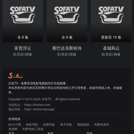
全 6 集
全 6 集
更新至 10 集
富贵浮云
斯巴达克斯前传
圣城风云
欧美剧/偶像
欧美剧/偶像
欧美剧/偶像
沙发TV - 免费高清电影电视剧综艺在线观看。
本站所有内容均来自互联网分享站点所提供的公开引用资源，未提供资源上传、存储服
务。
Copyright © 2010-2025 沙发TV。 All rights reserved.
当前站点：
https://shafatv.com
地址导航：
https://sofatv.vip/page
友情链接
66大片网
蛙蛙导航
迷鹿导航
青禾导航
硬核指南
免费资源库
资源网
刘野明的工具箱
关于
政策
其他