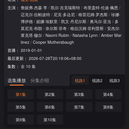
主演：
詹妮弗·杰森·李
/
凯尔·吉克瑞斯特
/
布里盖特·伦迪·佩恩
/
迈克尔·拉帕波特
/
尼克·多达尼
/
格雷厄姆·罗杰斯
/
珍娜·
博伊德
/
妮娜·埃默里
/
凯文·丹尼尔斯
/
奥马尔·亚当
/
多
莫尼克·布朗
/
奈尔斯·菲奇
/
格拉汉姆·菲利普斯
/
安杰尔·
莱克塔·穆尔
/
Naomi Rubin
/
Natasha Lynn
/
Amber Mar
tinez
/
Cooper Mothersbaugh
首播：
2019-01-01
最后更新：
2026-07-28T20:19:06+08:00
集数：
全 10 集
选集播放
分集介绍
线路1
线路2
线路3
第1集
第2集
第3集
第4集
第5集
第6集
第7集
第8集
第9集
第10集