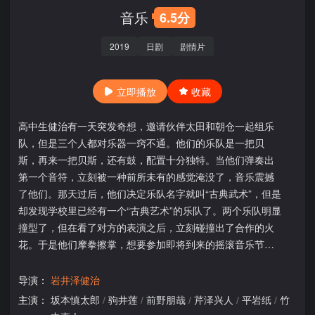
音乐
6.5分
2019
日剧
剧情片
立即播放
收藏
高中生健治有一天突发奇想，邀请伙伴太田和朝仓一起组乐
队，但是三个人都对乐器一窍不通。他们的乐队是一把贝
斯，再来一把贝斯，还有鼓，配置十分独特。当他们弹奏出
第一个音符，立刻被一种前所未有的感觉淹没了，音乐震撼
了他们。那天过后，他们决定乐队名字就叫“古典武术”，但是
却发现学校里已经有一个“古典艺术”的乐队了。两个乐队明显
撞型了，但在看了对方的表演之后，立刻碰撞出了合作的火
花。于是他们摩拳擦掌，想要参加即将到来的摇滚音乐节…
导演：
岩井泽健治
主演：
坂本慎太郎
/
驹井莲
/
前野朋哉
/
芹泽兴人
/
平岩纸
/
竹