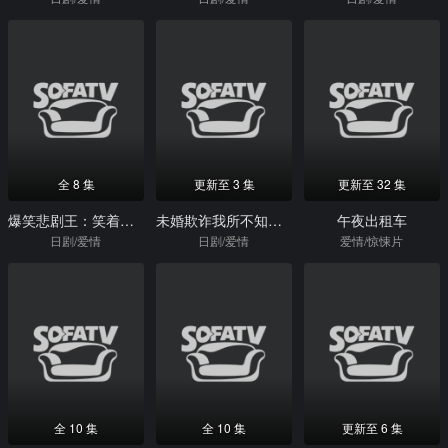
全 8 集
更新至 3 集
更新至 32 集
爆笑悲剧王：笑着笑着就哭了第二季
未婚欺诈我所不知他的真面目
午夜出租车
日剧/爱情
日剧/爱情
爱情/惊悚片
全 10 集
全 10 集
更新至 6 集