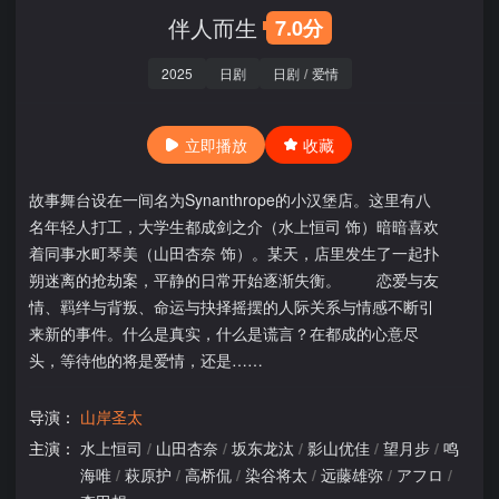
伴人而生
7.0分
2025
日剧
日剧
/
爱情
立即播放
收藏
故事舞台设在一间名为Synanthrope的小汉堡店。这里有八
名年轻人打工，大学生都成剑之介（水上恒司 饰）暗暗喜欢
着同事水町琴美（山田杏奈 饰）。某天，店里发生了一起扑
朔迷离的抢劫案，平静的日常开始逐渐失衡。 恋爱与友
情、羁绊与背叛、命运与抉择摇摆的人际关系与情感不断引
来新的事件。什么是真实，什么是谎言？在都成的心意尽
头，等待他的将是爱情，还是……
导演：
山岸圣太
主演：
水上恒司
/
山田杏奈
/
坂东龙汰
/
影山优佳
/
望月步
/
鸣
海唯
/
萩原护
/
高桥侃
/
染谷将太
/
远藤雄弥
/
アフロ
/