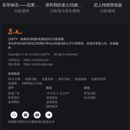
若草物语——恋爱的姐妹和不恋爱的我
请和我的老公结婚（日版）
恋上纯喫茶续篇
日剧/爱情
日剧/复仇美学/爱情
日剧/爱情
沙发TV - 免费高清电影电视剧综艺在线观看。
本站所有内容均来自互联网分享站点所提供的公开引用资源，未提供资源上传、存储服
务。
Copyright © 2010-2025 沙发TV。 All rights reserved.
当前站点：
https://shafatv.com
地址导航：
https://sofatv.vip/page
友情链接
66大片网
蛙蛙导航
迷鹿导航
青禾导航
硬核指南
免费资源库
资源网
刘野明的工具箱
关于
政策
其他
投放广告
18 U.S.C. § 2257
常见问题
联系我们
使用条款
站点地图
备用网址
滥用报告
隐私政策
客服联系
商务合作
最新地址
渠道合作