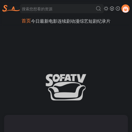
首页
今日最新
电影
连续剧
动漫
综艺
短剧
纪录片