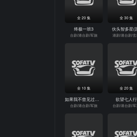
全 20 集
全 30 集
终极一班3
伙头智多星(
台剧/港台剧/军旅
港剧/港台剧/
全 10 集
全 20 集
如果我不曾见过太阳
欲望七人
台剧/港台剧/军旅
台剧/港台剧/