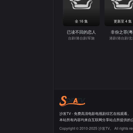
全 16 集
更新至 4 集
已读不回的恋人
非份之罪(粤
台剧/港台剧/军旅
港剧/港台剧/
沙发TV - 免费高清电影电视剧综艺在线观看。
本站所有内容均来自互联网分享站点所提供的
Copyright © 2010-2025 沙发TV。 All rights re