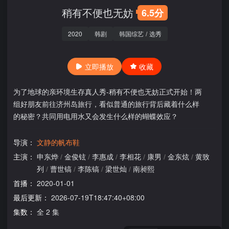
稍有不便也无妨
6.5分
2020
韩剧
韩国综艺
/
选秀
立即播放
收藏
为了地球的亲环境生存真人秀-稍有不便也无妨正式开始！两
组好朋友前往济州岛旅行，看似普通的旅行背后藏着什么样
的秘密？共同用电用水又会发生什么样的蝴蝶效应？
导演：
文静的帆布鞋
主演：
申东烨
/
金俊铉
/
李惠成
/
李相花
/
康男
/
金东炫
/
黄致
列
/
曹世镐
/
李陈镐
/
梁世灿
/
南昶熙
首播：
2020-01-01
最后更新：
2026-07-19T18:47:40+08:00
集数：
全 2 集