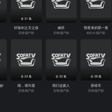
全 31 集
轩辕剑之天之痕
难哄
彗星来的那一夜
言情/国产剧
言情/国产剧
科幻片/国产剧
全 24 集
全 32 集
全 38 集
很妙
喵，请许愿
我们这拨人
搭错车
言情/国产剧
言情/国产剧
言情/国产剧