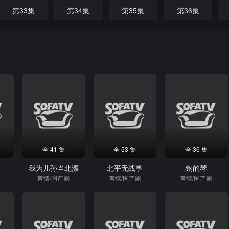
第33集
第34集
第35集
第36集
全 41 集
全 53 集
全 36 集
多
我为儿孙当北漂
北平无战事
钢的琴
言情/国产剧
言情/国产剧
言情/国产剧