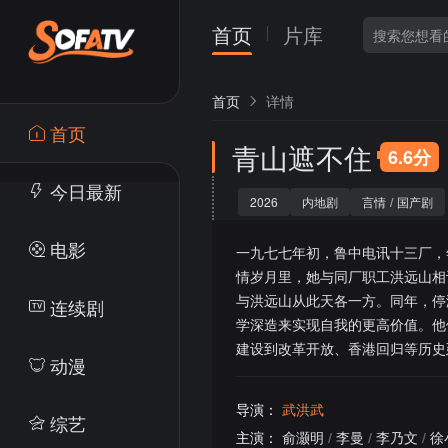
首页
片库
首页
详情
首页
青山遮不住
6.6分
今日最新
2026
内地剧
言情
/
国产剧
电影
一九七七年初，鲁中电讯十三厂，
情岁月里，她与同厂职工洪远山相
与洪远山从此天各一方。同年，停
连续剧
学深造来实现自我的更高价值。他
建设到改革开放、香港回归等历史
动漫
导演：
武洪武
综艺
主演：
俞灏明
/
李曼
/
李乃文
/
徐