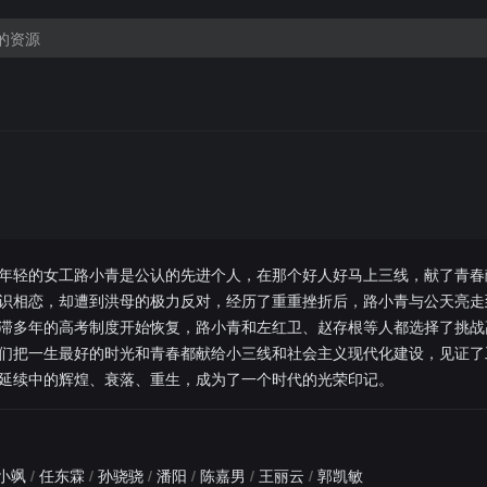
年轻的女工路小青是公认的先进个人，在那个好人好马上三线，献了青春
识相恋，却遭到洪母的极力反对，经历了重重挫折后，路小青与公天亮走
滞多年的高考制度开始恢复，路小青和左红卫、赵存根等人都选择了挑战
们把一生最好的时光和青春都献给小三线和社会主义现代化建设，见证了
延续中的辉煌、衰落、重生，成为了一个时代的光荣印记。
小飒
/
任东霖
/
孙骁骁
/
潘阳
/
陈嘉男
/
王丽云
/
郭凯敏