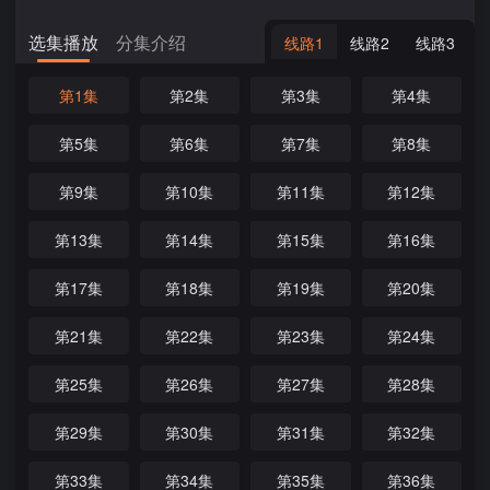
选集播放
分集介绍
线路1
线路2
线路3
第1集
第2集
第3集
第4集
第5集
第6集
第7集
第8集
第9集
第10集
第11集
第12集
第13集
第14集
第15集
第16集
第17集
第18集
第19集
第20集
第21集
第22集
第23集
第24集
第25集
第26集
第27集
第28集
第29集
第30集
第31集
第32集
第33集
第34集
第35集
第36集