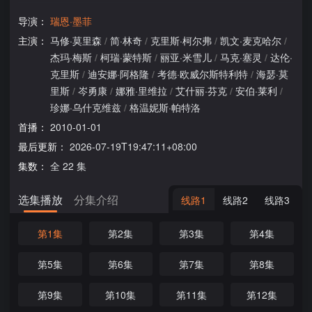
导演：
瑞恩·墨菲
主演：
马修·莫里森
/
简·林奇
/
克里斯·柯尔弗
/
凯文·麦克哈尔
/
杰玛·梅斯
/
柯瑞·蒙特斯
/
丽亚·米雪儿
/
马克·塞灵
/
达伦·
克里斯
/
迪安娜·阿格隆
/
考德·欧威尔斯特利特
/
海瑟·莫
里斯
/
岑勇康
/
娜雅·里维拉
/
艾什丽·芬克
/
安伯·莱利
/
珍娜·乌什克维兹
/
格温妮斯·帕特洛
首播：
2010-01-01
最后更新：
2026-07-19T19:47:11+08:00
集数：
全 22 集
选集播放
分集介绍
线路1
线路2
线路3
第1集
第2集
第3集
第4集
第5集
第6集
第7集
第8集
第9集
第10集
第11集
第12集