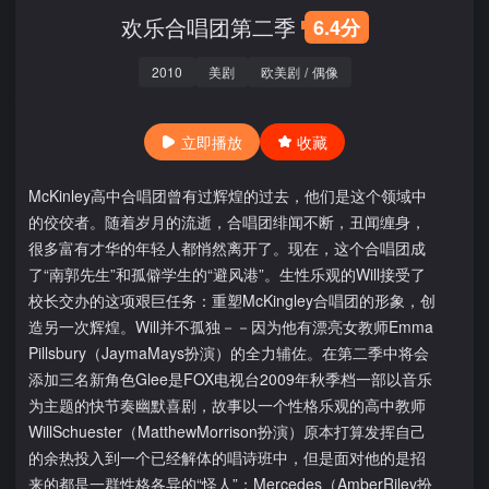
欢乐合唱团第二季
6.4分
2010
美剧
欧美剧
/
偶像
立即播放
收藏
McKinley高中合唱团曾有过辉煌的过去，他们是这个领域中
的佼佼者。随着岁月的流逝，合唱团绯闻不断，丑闻缠身，
很多富有才华的年轻人都悄然离开了。现在，这个合唱团成
了“南郭先生”和孤僻学生的“避风港”。生性乐观的Will接受了
校长交办的这项艰巨任务：重塑McKingley合唱团的形象，创
造另一次辉煌。Will并不孤独－－因为他有漂亮女教师Emma
Pillsbury（JaymaMays扮演）的全力辅佐。在第二季中将会
添加三名新角色Glee是FOX电视台2009年秋季档一部以音乐
为主题的快节奏幽默喜剧，故事以一个性格乐观的高中教师
WillSchuester（MatthewMorrison扮演）原本打算发挥自己
的余热投入到一个已经解体的唱诗班中，但是面对他的是招
来的都是一群性格各异的“怪人”；Mercedes（AmberRiley扮