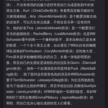
演），不光有很强的说服力还经常把自己当成是歌剧中的首
席女主角，Kurt（ChrisColfer扮演）有着男高音般天赋却与
大家很难相处，Arty（KevinMcHale扮演）是个酷爱演奏吉他
的吉他手，可以天生有点残废，不然在音乐界一定有些作
为，他的好友Tina（JennaUshkowitz扮演）是一个酷爱流行
音乐的超级粉丝；RachelBerry（LeaMichele扮演）也是Will
Schuester看中的唯一一个像样的歌手，原本自称自己是未来
的歌星，一个十全十美主义者，自从遇见了Will从好友的橄榄
球队招来的FinnHudson（CoryMonteith扮演）后性格大变，
Finn原本是学校橄榄球队的四分卫，长着一张电影明星的
脸，而且自己的女朋友是该校队的拉拉队长Quinn（DiannaA
gron扮演），他有一个自满清高并同是球友Puck（MarkSalli
ng扮演），除了面对这些形形色色的演员外WillSchuester的
妻子TerriSchuester（JessalynGilsig扮演）为生活而抱怨也
曾为了他成功之路的绊脚石，而且学校拉拉队员教练SueSylv
ester（JaneLynch扮演）对Will所做的一切感到疑惑，幸好W
ill得到了漂亮女教师EmmaPillsbury（JaymaMays扮演）的
帮助，而自己也决心做出成就给世人们看看。