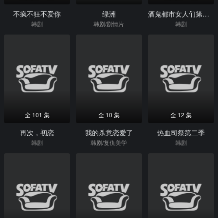
不疯不狂不爱你
绿洲
酒鬼都市女人们第二季
韩剧
韩剧/剧情片
韩剧
全 101 集
全 10 集
全 12 集
再次，初恋
我的杀意恋爱了
热血司祭第二季
韩剧
韩剧/复仇美学
韩剧