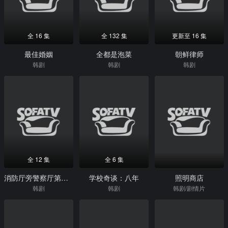
全 16 集
全 132 集
更新至 16 集
最佳婚姻
全都是泡菜
朝鲜律师
韩剧
韩剧
韩剧
全 12 集
全 6 集
消防厅旁警察厅第二季
学校奇谈：八年
照明商店
韩剧
韩剧
韩剧/剧情片