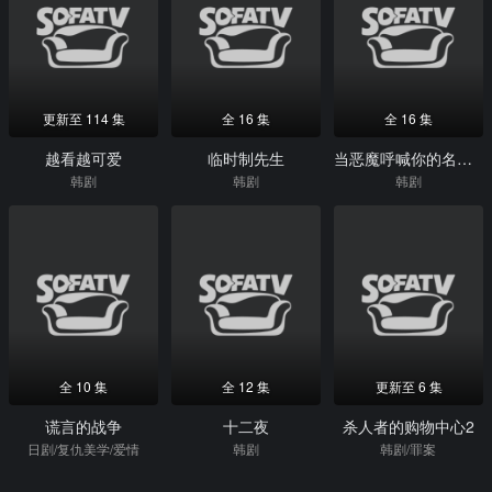
更新至 114 集
全 16 集
全 16 集
越看越可爱
临时制先生
当恶魔呼喊你的名字时
韩剧
韩剧
韩剧
全 10 集
全 12 集
更新至 6 集
谎言的战争
十二夜
杀人者的购物中心2
日剧/复仇美学/爱情
韩剧
韩剧/罪案