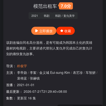
模范出租车
7.0分
2021
韩剧
韩剧
/
复仇美学
立即播放
收藏
该剧改编自同名高分漫画，是有可能成为韩国本土化的英雄
题材的电视剧，主要讲述代替别人复仇并完成自己的复仇计
划的痛快复仇故事。
导演：
朴俊宇
主演：
李帝勋
/
李絮
/
金义城 Eui-sung Kim
/
表艺珍
/
车智妍
/
裴侑蓝
/
张赫镇
首播：
2021-01-01
最后更新：
2026-07-21T21:29:40+08:00
集数：
更新至 16 集