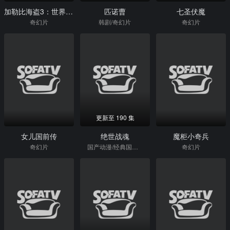
加勒比海盗3：世界的尽头
匹诺曹
七圣伏魔
奇幻片
韩剧/奇幻片
奇幻片
更新至 190 集
女儿国前传
绝世战魂
魔柜小奇兵
奇幻片
国产动漫/经典国漫/格斗/奇幻片
奇幻片