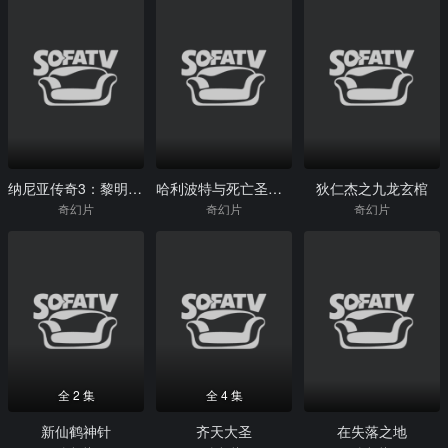
纳尼亚传奇3：黎明踏浪号
哈利波特与死亡圣器(下)
狄仁杰之九龙玄棺
奇幻片
奇幻片
奇幻片
全 2 集
全 4 集
新仙鹤神针
齐天大圣
在失落之地