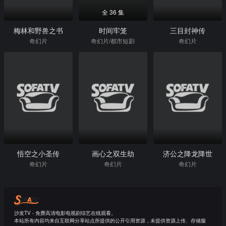
全 36 集
梅林和野兽之书
时间牢笼
三目封神传
奇幻片
奇幻片/都市短剧
奇幻片
悟空之小圣传
画心之双生劫
济公之降龙降世
奇幻片
奇幻片
奇幻片
沙发TV - 免费高清电影电视剧综艺在线观看。
本站所有内容均来自互联网分享站点所提供的公开引用资源，未提供资源上传、存储服