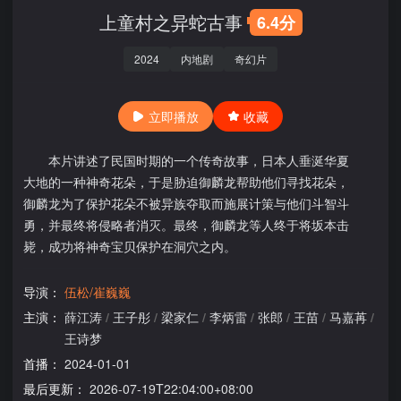
上童村之异蛇古事
6.4分
2024
内地剧
奇幻片
立即播放
收藏
本片讲述了民国时期的一个传奇故事，日本人垂涎华夏
大地的一种神奇花朵，于是胁迫御麟龙帮助他们寻找花朵，
御麟龙为了保护花朵不被异族夺取而施展计策与他们斗智斗
勇，并最终将侵略者消灭。最终，御麟龙等人终于将坂本击
毙，成功将神奇宝贝保护在洞穴之内。
导演：
伍松/崔巍巍
主演：
薛江涛
/
王子彤
/
梁家仁
/
李炳雷
/
张郎
/
王苗
/
马嘉苒
/
王诗梦
首播：
2024-01-01
最后更新：
2026-07-19T22:04:00+08:00