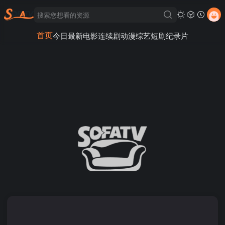
首页
今日最新
电影
连续剧
动漫
综艺
短剧
纪录片