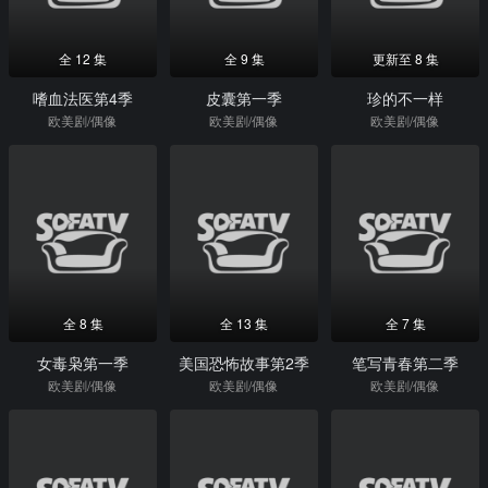
全 12 集
全 9 集
更新至 8 集
嗜血法医第4季
皮囊第一季
珍的不一样
欧美剧/偶像
欧美剧/偶像
欧美剧/偶像
全 8 集
全 13 集
全 7 集
女毒枭第一季
美国恐怖故事第2季
笔写青春第二季
欧美剧/偶像
欧美剧/偶像
欧美剧/偶像