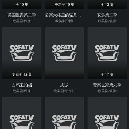
全 10 集
更新至 10 集
全 12 集
美国重案第二季
公寓大楼里的谋杀案第一季
安多第二季
欧美剧/偶像
欧美剧/偶像
欧美剧/偶像
更新至 12 集
全 17 集
古惑丑拍档
忠诚
警察世家第六季
欧美剧/偶像
欧美剧/动作片
欧美剧/偶像