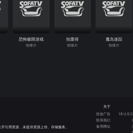
恐怖极限游戏
拍栗得
魔岛迷踪
惊悚片
惊悚片
惊悚片
关于
投放广告
18 U.S.C
联系我们
备用网址
公开引用资源，未提供资源上传、存储服务。