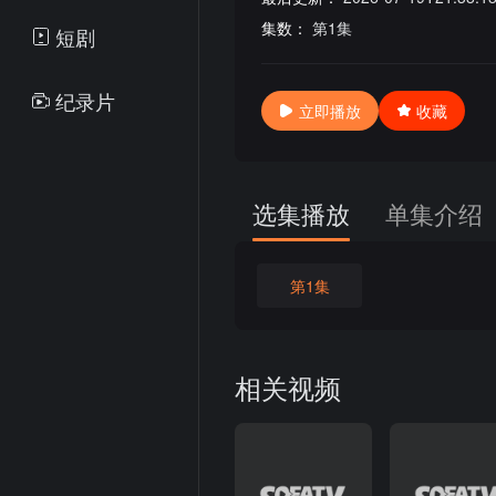
集数：
第1集
短剧
纪录片
立即播放
收藏
选集播放
单集介绍
第1集
相关视频