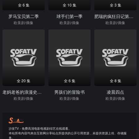
全 6 集
全 10 集
全 3 集
罗马宝贝第二季
球手们第一季
肥瑞的疯狂日记第三季
欧美剧/偶像
欧美剧/偶像
欧美剧/偶像
全 20 集
全 6 集
全 8 集
老妈老爸的浪漫史第二季
男孩们的冒险书
凌晨四点
欧美剧/偶像
欧美剧/偶像
欧美剧/偶像
沙发TV - 免费高清电影电视剧综艺在线观看。
本站所有内容均来自互联网分享站点所提供的公开引用资源，未提供资源上传、存储服
务。