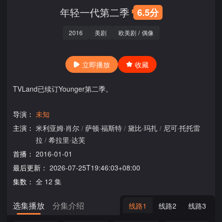
年轻一代第二季
6.5分
2016
美剧
欧美剧
/
偶像
立即播放
收藏
TVLand已续订Younger第二季。
导演：
未知
主演：
米利亚姆·肖尔
/
萨顿·福斯特
/
黛比·玛扎
/
尼可·托托雷
拉
/
希拉里·达芙
首播：
2016-01-01
最后更新：
2026-07-25T19:46:03+08:00
集数：
全 12 集
选集播放
分集介绍
线路1
线路2
线路3