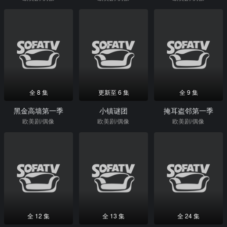
全 8 集
更新至 6 集
全 9 集
黑金高墙第一季
小镇谜团
掩耳盗邻第一季
欧美剧/偶像
欧美剧/偶像
欧美剧/偶像
全 12 集
全 13 集
全 24 集