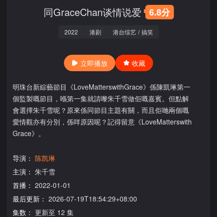
同GraceChan谈情说爱
6.8分
2022
港剧
港台综艺
/
搞笑
立即播放
收藏
明珠台新綜藝節目《LoveMatterswithGrace》係陳凱琳第一
個監製嘅節目，喺第一集就請嚟朱千雪做佢嘅嘉賓。但點解
會選擇朱千雪呢？原來係同節目主題有關，而且佢哋兩個嘅
愛情觀亦有分別，係咩原因呢？記得留意《LoveMatterswith
Grace》。
导演：
陈凯琳
主演：
朱千雪
首播：
2022-01-01
最后更新：
2026-07-19T18:54:29+08:00
集数：
更新至 12 集