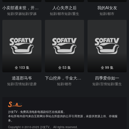
小卖部通末世，开局泡面换黄金
人心失序之后
我的AI女友
短剧/穿越短剧/穿越
短剧/都市短剧/重生
短剧/都市
全 103 集
全 53 集
全 99 集
逍遥郡马爷
下山挖井，千金大小姐追我跑
四季爱你如一
短剧/言情短剧/逆袭
短剧/都市
短剧/言情短剧/重生
沙发TV - 免费高清电影电视剧综艺在线观看。
本站所有内容均来自互联网分享站点所提供的公开引用资源，未提供资源上传、存储服
务。
Copyright © 2010-2025 沙发TV。 All rights reserved.