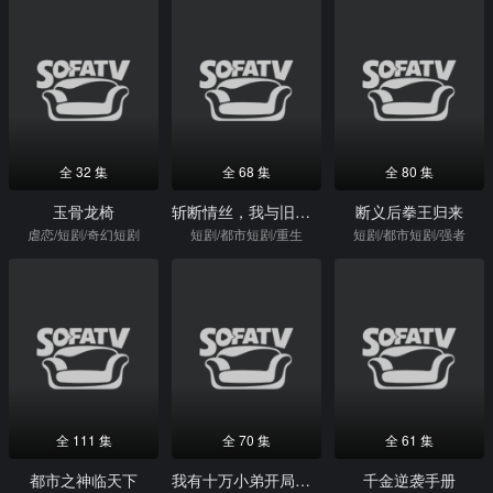
全 32 集
全 68 集
全 80 集
玉骨龙椅
斩断情丝，我与旧事归于尽
断义后拳王归来
虐恋/短剧/奇幻短剧
短剧/都市短剧/重生
短剧/都市短剧/强者
全 111 集
全 70 集
全 61 集
都市之神临天下
我有十万小弟开局闯入电子厂
千金逆袭手册