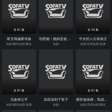
全 81 集
全 33 集
家丑我偏要张扬
别惹她！她妈是超级女儿奴
中女的人生谁做主
短剧/都市短剧/重生
短剧
短剧/言情短剧/逆袭
全 81 集
全 61 集
无敌神之手
加班加到下辈子
裸辞做保姆，我成了香饽饽
短剧/都市短剧/逆袭
短剧
短剧/言情短剧/重生