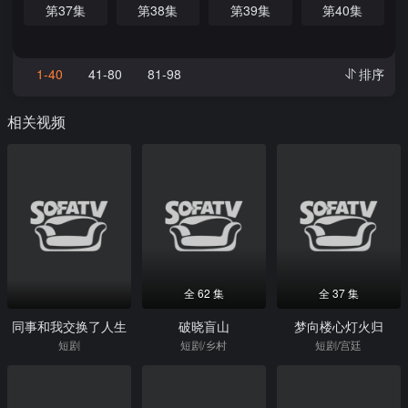
第37集
第38集
第39集
第40集
1-40
41-80
81-98
排序
相关视频
全 62 集
全 37 集
同事和我交换了人生
破晓盲山
梦向楼心灯火归
短剧
短剧/乡村
短剧/宫廷