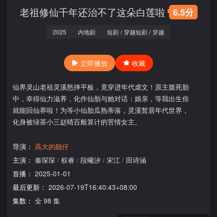
老祖修仙千年还治不了这朵白莲啦
6.5分
2025
内地剧
短剧
/
穿越短剧
/
穿越
立即播放
收藏
仙界灵山老祖灵溪怒摔平板，竟穿进年代虐文！原主腹死胎
中，幸得仙力滋养，化作仙胎与她对话：娘亲，等我出生你
就能回仙界啦！为等小仙胎瓜熟蒂落，灵溪暂居年代世界，
化身被绿茶小三赵晴百般算计的苦情女主。
导演：
高大的靓仔
主演：
秦琛琛
/
权睿
/
段曦汐
/
宋江
/
田诗涵
首播：
2025-01-01
最后更新：
2026-07-19T16:40:43+08:00
集数：
全 98 集