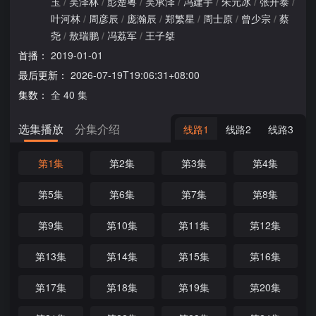
玉
/
吴泽林
/
彭楚粤
/
吴承泽
/
冯建宇
/
朱元冰
/
张开泰
/
叶河林
/
周彦辰
/
庞瀚辰
/
郑繁星
/
周士原
/
曾少宗
/
蔡
尧
/
敖瑞鹏
/
冯荔军
/
王子桀
首播：
2019-01-01
最后更新：
2026-07-19T19:06:31+08:00
集数：
全 40 集
选集播放
分集介绍
线路1
线路2
线路3
第1集
第2集
第3集
第4集
第5集
第6集
第7集
第8集
第9集
第10集
第11集
第12集
第13集
第14集
第15集
第16集
第17集
第18集
第19集
第20集