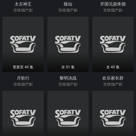
太古神王
狐仙
开国元勋朱德
言情/国产剧
言情/国产剧
言情/国产剧
更新至 40 集
全 31 集
全 40 集
月歌行
黎明决战
欢乐家长群
言情/国产剧
言情/国产剧
言情/国产剧