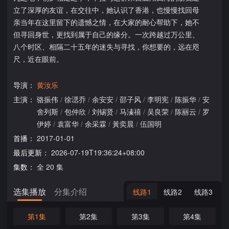
立了深厚的友谊，在交往中，她认识了香港，也慢慢找回母
亲当年在这里留下的遗憾之情，在大家的耐心帮助下，她不
但寻回身世，更找到属于自己的缘分。一次跨越过万公里、
八个时区、相隔二十五年的迷失与寻找，你想要的，远在咫
尺，近在眼前。
导演：
黄汝乐
主演：
骆振伟
/
徐㴓乔
/
余安安
/
邵子风
/
李明宪
/
陈振华
/
安
舍列斯
/
包仲欣
/
刘锡贤
/
马溱禧
/
吴良荣
/
陈丽云
/
罗
伊婷
/
袁富华
/
余采霖
/
黃奕晨
/
伍国明
首播：
2017-01-01
最后更新：
2026-07-19T19:36:24+08:00
集数：
全 20 集
选集播放
分集介绍
线路1
线路2
线路3
第1集
第2集
第3集
第4集