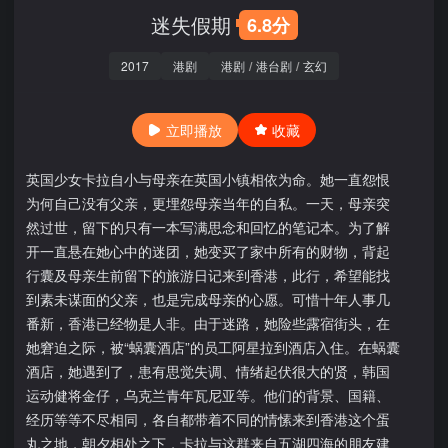
迷失假期
6.8分
2017
港剧
港剧
/
港台剧
/
玄幻
立即播放
收藏
英国少女卡拉自小与母亲在英国小镇相依为命。她一直怨恨
为何自己没有父亲，更埋怨母亲当年的自私。一天，母亲突
然过世，留下的只有一本写满思念和回忆的笔记本。为了解
开一直悬在她心中的迷团，她变买了家中所有的财物，背起
行囊及母亲生前留下的旅游日记来到香港，此行，希望能找
到素未谋面的父亲，也是完成母亲的心愿。可惜十年人事几
番新，香港已经物是人非。由于迷路，她险些露宿街头，在
她窘迫之际，被“蜗囊酒店”的员工阿星拉到酒店入住。在蜗囊
酒店，她遇到了，患有思觉失调、情绪起伏很大的贤，韩国
运动健将金仔，乌克兰青年瓦尼亚等。他们的背景、国籍、
经历等等不尽相同，各自都带着不同的情愫来到香港这个蛋
丸之地，朝夕相处之下，卡拉与这群来自五湖四海的朋友建