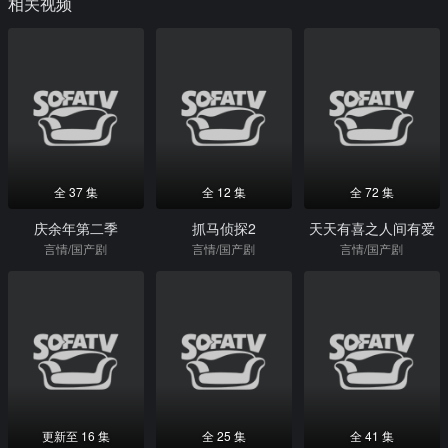
相关视频
全 37 集
全 12 集
全 72 集
庆余年第二季
抓马侦探2
天天有喜之人间有爱
言情/国产剧
言情/国产剧
言情/国产剧
更新至 16 集
全 25 集
全 41 集