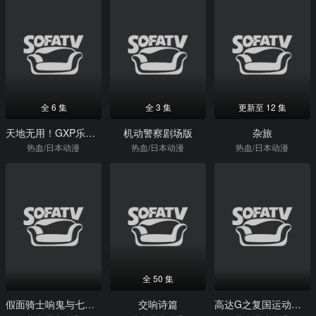
全 6 集
全 3 集
更新至 12 集
天地无用！GXP乐园始动篇
机动警察剧场版
杂旅
热血/日本动漫
热血/日本动漫
热血/日本动漫
全 50 集
假面骑士响鬼与七战鬼
交响诗篇
高达G之复国运动剧场版IV在激斗中呼唤爱