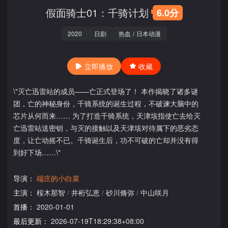
假面骑士01：千骑计划
6.0分
2020
日剧
热血
/
日本动漫
立即播放
收藏
\"灭亡迅雷站的成员——亡正式登场了！ 本作揭晓了诸多谜
团，亡的神秘身份，千骑系统的诞生过程，不破谏大脑中的
芯片从何而来…… 为了打造千骑系统，天津垓指使亡去给灭
亡迅雷站送密钥，与灭的接触以及天津垓对待属下的恶劣态
度，让亡动摇不已。千骑诞生后，功不可破的亡却并没有得
到好下场……\"
导演：
端庄的小白菜
主演：
桜木那智
/
井桁弘恵
/
砂川脩弥
/
中山咲月
首播：
2020-01-01
最后更新：
2026-07-19T18:29:38+08:00