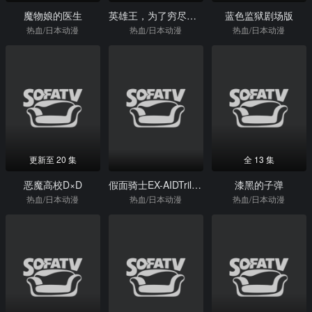
魔物娘的医生
英雄王，为了穷尽武道而转生～而后成为世界最强见习骑士♀～
蓝色监狱剧场版
热血/日本动漫
热血/日本动漫
热血/日本动漫
更新至 20 集
全 13 集
恶魔高校D×D
假面骑士EX-AIDTrilogyAnotherEndingPartI假面骑士Brave&假面骑士Snipe
漆黑的子弹
热血/日本动漫
热血/日本动漫
热血/日本动漫