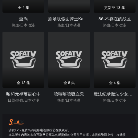
全 4 集
更新至 13 集
漩涡
剧场版假面骑士KabutoGODSPEEDLOVE
86-不存在的战区
热血/日本动漫
热血/日本动漫
热血/日本动漫
全 13 集
全 8 集
全 4 集
昭和元禄落语心中
嘻嘻嘻嘻吸血鬼
魔法纪录魔法少女小圆外传FinalSEASON-浅梦的黎明-（第3期）
日剧/热血/日本动漫
热血/日本动漫
热血/日本动漫
沙发TV - 免费高清电影电视剧综艺在线观看。
本站所有内容均来自互联网分享站点所提供的公开引用资源，未提供资源上传、存储服